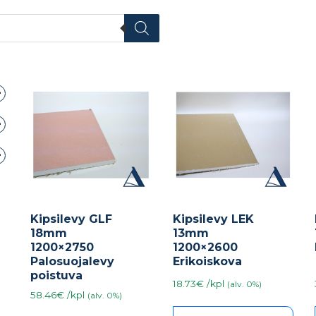
Kipsilevy GLF
Kipsilevy LEK
18mm
13mm
1200×2750
1200×2600
Palosuojalevy
Erikoiskova
poistuva
18.73€ /kpl
(alv. 0%)
58.46€ /kpl
(alv. 0%)