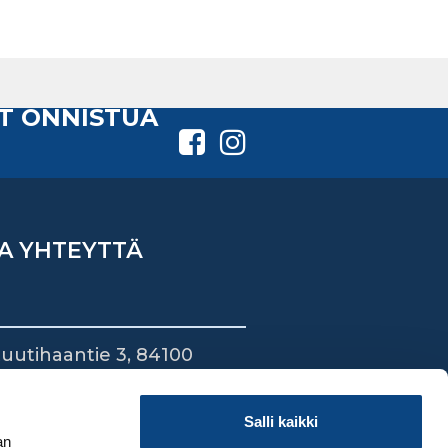
T ONNISTUA
A YHTEYTTÄ
uutihaantie 3, 84100
ieska
44 745 1700
Salli kaikki
an