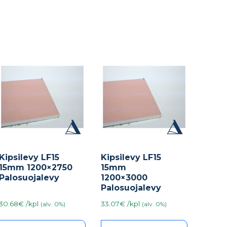
Kipsilevy LF15
Kipsilevy LF15
15mm 1200×2750
15mm
Palosuojalevy
1200×3000
Palosuojalevy
30.68€ /kpl
33.07€ /kpl
(alv. 0%)
(alv. 0%)