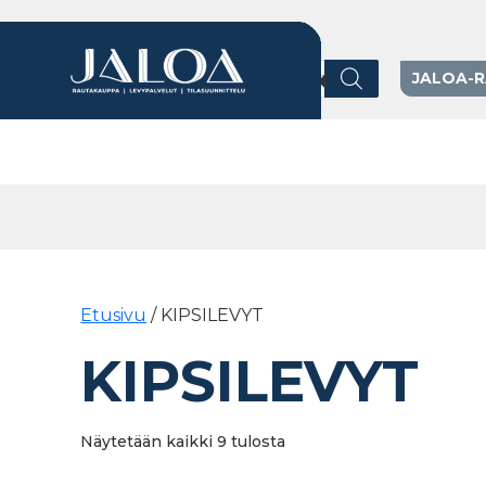
Products search
JALOA-
Päävalikko
Etusivu
/ KIPSILEVYT
KIPSILEVYT
Näytetään kaikki 9 tulosta