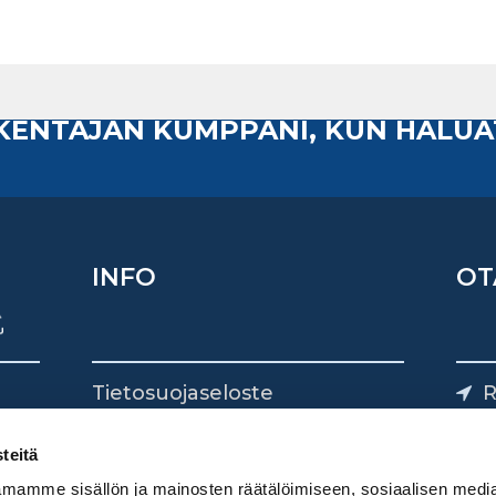
AKENTAJAN KUMPPANI, KUN HALUA
INFO
OT
Tietosuojaseloste
R
Yhteystiedot
Yliv
0
teitä
mamme sisällön ja mainosten räätälöimiseen, sosiaalisen medi