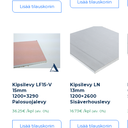
Lisää tilauskoriin
Lisää tilauskoriin
Kipsilevy LF15-V
Kipsilevy LN
15mm
13mm
1200×3290
1200×2600
Palosuojalevy
Sisäverhouslevy
36.25€ /kpl
16.73€ /kpl
(alv. 0%)
(alv. 0%)
Lisää tilauskoriin
Lisää tilauskoriin