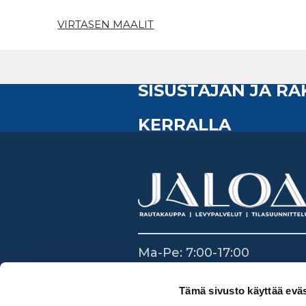
VIRTASEN MAALIT
SISUSTAJAN JA R
KERRALLA
Ma-Pe: 7:00-17:00
La: 8:30-14:00
Su: Suljettu
Tämä sivusto käyttää eväs