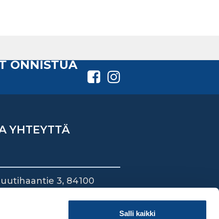
T ONNISTUA
A YHTEYTTÄ
uutihaantie 3, 84100
ieska
44 745 1700
Salli kaikki