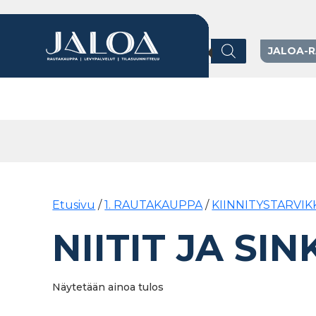
Products search
JALOA-
Päävalikko
Etusivu
/
1. RAUTAKAUPPA
/
KIINNITYSTARVIK
NIITIT JA SIN
Näytetään ainoa tulos