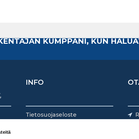
AKENTAJAN KUMPPANI, KUN HALUA
INFO
OT
Tietosuojaseloste
R
Yhteystiedot
Yliv
0
teitä