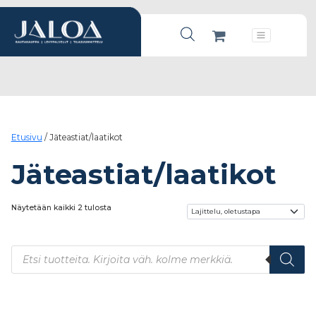
Products search
Päävalikko
Etusivu
/ Jäteastiat/laatikot
Jäteastiat/laatikot
Näytetään kaikki 2 tulosta
Products search