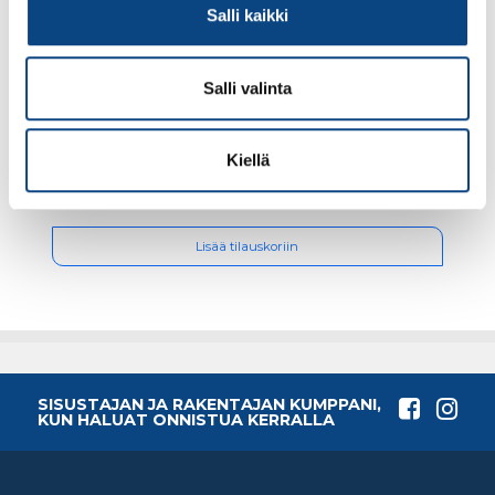
Salli kaikki
Salli valinta
Hiekoitusastia Inora 150L, musta
Kiellä
94.74€ /kpl
(alv. 0%)
Lisää tilauskoriin
SISUSTAJAN JA RAKENTAJAN KUMPPANI,
KUN HALUAT ONNISTUA KERRALLA