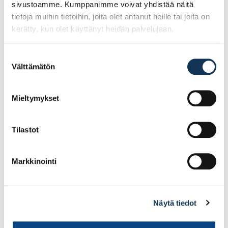
sivustoamme. Kumppanimme voivat yhdistää näitä
tietoja muihin tietoihin, joita olet antanut heille tai joita on
94.74€ /kpl
(alv. 0%)
kerätty, kun olet käyttänyt heidän palvelujaan.
Lisää tilauskoriin
Suostumuksen
Välttämätön
valinta
Mieltymykset
Tilastot
Markkinointi
Näytä tiedot