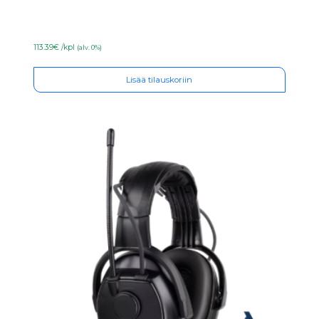
113.39€ /kpl
(alv. 0%)
Lisää tilauskoriin