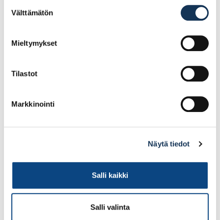
Suostumuksen
Välttämätön
valinta
Mieltymykset
Tilastot
Markkinointi
ZEKLER 412RD KUULOSUOJAIN
Näytä tiedot
125.90€ /kpl
(alv. 0%)
Salli kaikki
Lisää tilauskoriin
Salli valinta