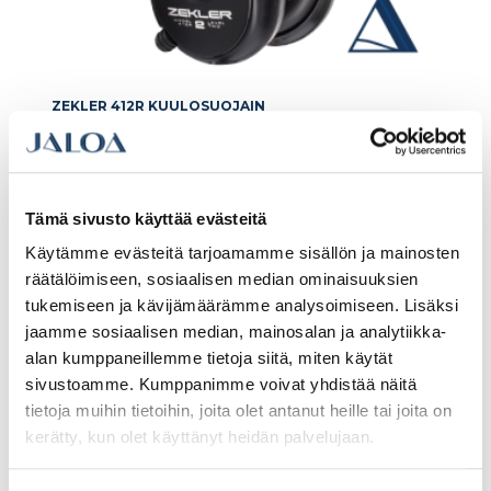
ZEKLER 412R KUULOSUOJAIN
70.12€ /kpl
(alv. 0%)
Tämä sivusto käyttää evästeitä
Käytämme evästeitä tarjoamamme sisällön ja mainosten
Lisää tilauskoriin
räätälöimiseen, sosiaalisen median ominaisuuksien
tukemiseen ja kävijämäärämme analysoimiseen. Lisäksi
jaamme sosiaalisen median, mainosalan ja analytiikka-
alan kumppaneillemme tietoja siitä, miten käytät
sivustoamme. Kumppanimme voivat yhdistää näitä
tietoja muihin tietoihin, joita olet antanut heille tai joita on
kerätty, kun olet käyttänyt heidän palvelujaan.