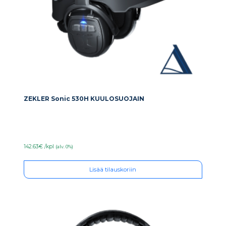
ZEKLER Sonic 530H KUULOSUOJAIN
142.63€ /kpl
(alv. 0%)
Lisää tilauskoriin