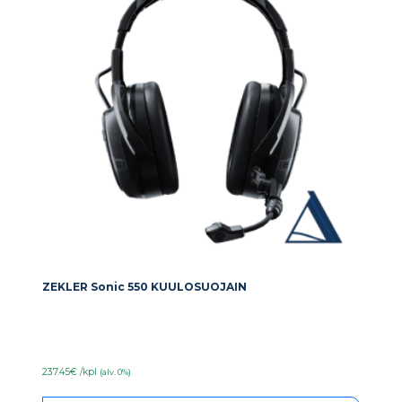
ZEKLER Sonic 550 KUULOSUOJAIN
237.45€ /kpl
(alv. 0%)