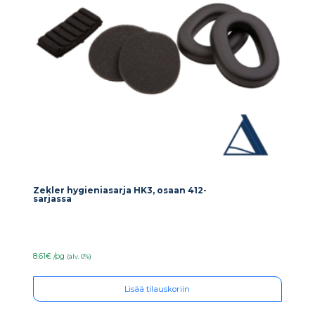
Zekler hygieniasarja HK3, osaan 412-
sarjassa
8.61€ /pg
(alv. 0%)
Lisää tilauskoriin