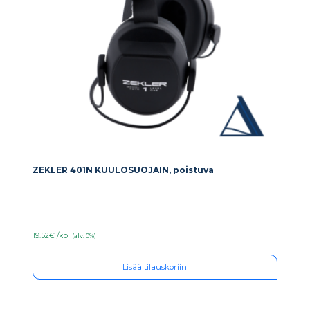
ZEKLER 401N KUULOSUOJAIN, poistuva
19.52€ /kpl
(alv. 0%)
Lisää tilauskoriin