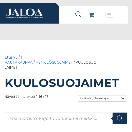
Products search
Päävalikko
Etusivu
/
1.
RAUTAKAUPPA
/
HENKILÖSUOJAIMET
/ KUULOSUO
JAIMET
KUULOSUOJAIMET
Näytetään tulokset 1–16 / 17
Products search