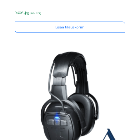
9.40€ /pg
(alv. 0%)
Lisää tilauskoriin