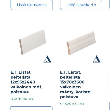
Lisää tilauskoriin
Lisää tilauskoriin
E.T. Listat,
E.T. Listat,
peitelista
peitelista
12x95x2440
15x70x3600
valkoinen mdf,
valkoinen
poistuva
mänty, koriste,
poistuva
0.00€
(alv. 0%)
0.00€
(alv. 0%)