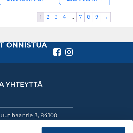
1
2
3
4
…
7
8
9
→
T ONNISTUA
A YHTEYTTÄ
uutihaantie 3, 84100
ieska
44 745 1700