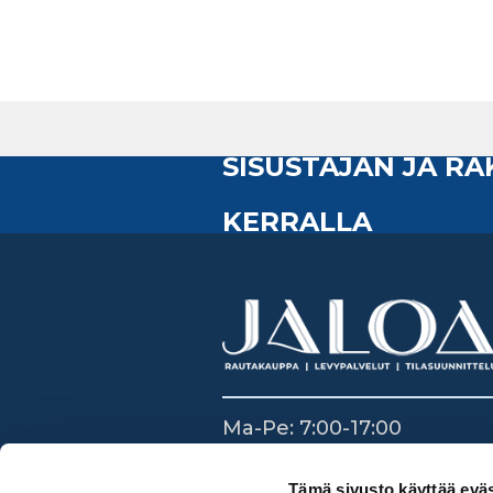
SISUSTAJAN JA R
KERRALLA
Ma-Pe: 7:00-17:00
La: 8:30-14:00
Su: Suljettu
Tämä sivusto käyttää eväs