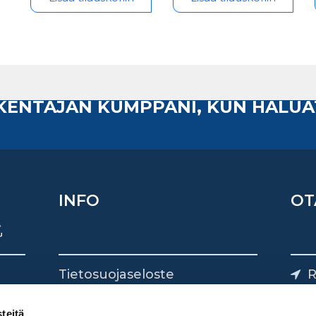
AKENTAJAN KUMPPANI, KUN HALUA
INFO
OT
Tietosuojaseloste
R
Yhteystiedot
Yliv
0
teitä