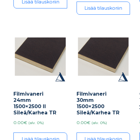
Lisää tilauskoriin
Lisää tilauskoriin
Filmivaneri
Filmivaneri
24mm
30mm
1500×2500 II
1500×2500
Sileä/Karhea TR
Sileä/Karhea TR
0.00€
0.00€
(alv. 0%)
(alv. 0%)
Lisää tilauskoriin
Lisää tilauskoriin