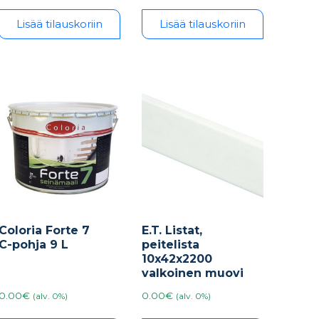
Lisää tilauskoriin
Lisää tilauskoriin
Coloria Forte 7
E.T. Listat,
C-pohja 9 L
peitelista
10x42x2200
valkoinen muovi
0.00€
0.00€
(alv. 0%)
(alv. 0%)