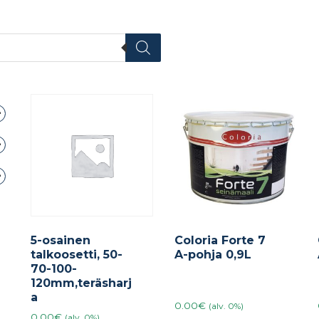
5-osainen
Coloria Forte 7
talkoosetti, 50-
A-pohja 0,9L
70-100-
120mm,teräsharj
a
0.00€
(alv. 0%)
0.00€
(alv. 0%)