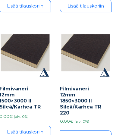
Lisää tilauskoriin
Lisää tilauskoriin
Filmivaneri
Filmivaneri
12mm
12mm
1500×3000 II
1850×3000 II
Sileä/Karhea TR
Sileä/Karhea TR
220
0.00€
(alv. 0%)
0.00€
(alv. 0%)
Lisää tilauskoriin