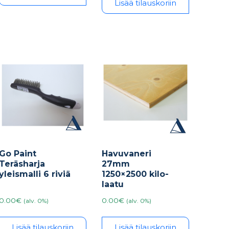
Lisää tilauskoriin
Go Paint
Havuvaneri
Teräsharja
27mm
yleismalli 6 riviä
1250×2500 kilo-
laatu
0.00€
0.00€
(alv. 0%)
(alv. 0%)
Lisää tilauskoriin
Lisää tilauskoriin