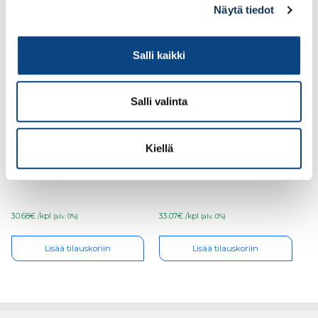
Näytä tiedot
Salli kaikki
Salli valinta
Kiellä
Kipsilevy LF15 15mm
Kipsilevy LF15 15mm
1200×2750
1200×3000
Palosuojalevy
Palosuojalevy
30.68€ /kpl
33.07€ /kpl
(alv. 0%)
(alv. 0%)
Lisää tilauskoriin
Lisää tilauskoriin