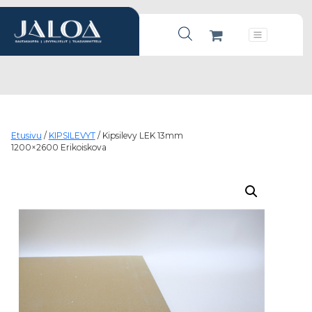
Products search
Päävalikko
Etusivu
/
KIPSILEVYT
/ Kipsilevy LEK 13mm
1200×2600 Erikoiskova