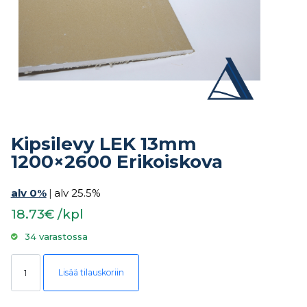
Kipsilevy LEK 13mm
1200×2600 Erikoiskova
alv 0%
|
alv 25.5%
18.73€ /kpl
34 varastossa
Kipsilevy LEK 13mm 1200x2600 Erikoiskova määrä
Lisää tilauskoriin