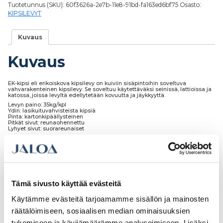
Tuotetunnus (SKU):
60f3626a-2e7b-11e8-91bd-fa163ed6bf75
Osasto:
KIPSILEVYT
Kuvaus
Kuvaus
EK-kipsi eli erikoiskova kipsilevy on kuiviin sisäpintoihin soveltuva
vahvarakenteinen kipsilevy. Se soveltuu käytettäväksi seinissä, lattioissa ja
katossa, joissa levyltä edellytetään kovuutta ja jäykkyyttä.
Levyn paino: 35kg/kpl
Ydin: lasikuituvahvisteista kipsiä
Pinta: kartonkipäällysteinen
Pitkät sivut: reunaohennettu
Lyhyet sivut: suorareunaiset
Meiltä saat kipsilevyt myös määrämittoihin sahattuna sekä tarvittaessa
positiotarroilla merkattuina.
Tämä sivusto käyttää evästeitä
Tutustu myös
Käytämme evästeitä tarjoamamme sisällön ja mainosten
räätälöimiseen, sosiaalisen median ominaisuuksien
tukemiseen ja kävijämäärämme analysoimiseen. Lisäksi