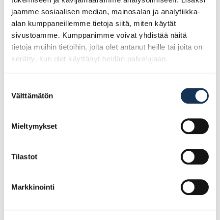
jaamme sosiaalisen median, mainosalan ja analytiikka-
alan kumppaneillemme tietoja siitä, miten käytät
sivustoamme. Kumppanimme voivat yhdistää näitä
tietoja muihin tietoihin, joita olet antanut heille tai joita on
kerätty, kun olet käyttänyt heidän palvelujaan.
Suostumuksen
Välttämätön
valinta
Kipsilevy LTS 9mm
Kipsilevy LN 13mm
Mieltymykset
1200×3000
1200×2600
Tuulensuojalevy
Sisäverhouslevy
Tilastot
17.69€ /kpl
16.73€ /kpl
(alv. 0%)
(alv. 0%)
Markkinointi
Lisää tilauskoriin
Lisää tilauskoriin