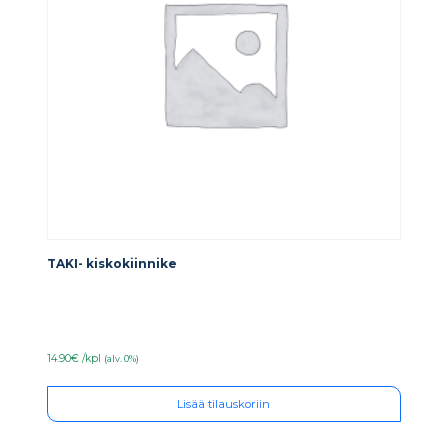
TAKI- kiskokiinnike
14.90€ /kpl
(alv. 0%)
Lisää tilauskoriin