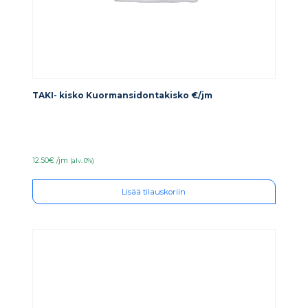
TAKI- kisko Kuormansidontakisko €/jm
12.50€ /jm
(alv. 0%)
Lisää tilauskoriin