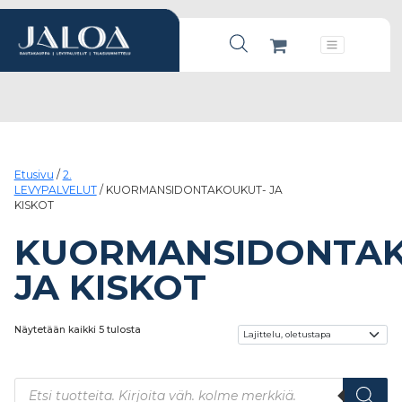
Products search
Päävalikko
Etusivu
/
2.
LEVYPALVELUT
/ KUORMANSIDONTAKOUKUT- JA
KISKOT
KUORMANSIDONTAK
JA KISKOT
Näytetään kaikki 5 tulosta
Products search