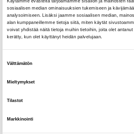
Käytämme evästeitä tarjoamamme sisällön ja mainosten räät
sosiaalisen median ominaisuuksien tukemiseen ja kävijäm
analysoimiseen. Lisäksi jaamme sosiaalisen median, mainosa
TAKI- lattiakiinnike uppomalli
alan kumppaneillemme tietoja siitä, miten käytät sivusto
voivat yhdistää näitä tietoja muihin tietoihin, joita olet antanut h
kerätty, kun olet käyttänyt heidän palvelujaan.
14.22€ /kpl
(alv. 0%)
Suostumuksen
Lisää tilauskoriin
Välttämätön
valinta
Mieltymykset
Tilastot
Markkinointi