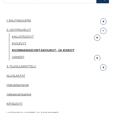
1. RAUTAKAUPPA
2. LEVYPALVELUT
KALUSTELEVYT
KIVILEVYT
KUORMANSIDONTAKOUKUT- JA KISKOT
VANERIT
3. TILASUUNNITTELU
ALUSLAATAT
Hiekat/siemenet
Jäteastiat/laatikot
KIPSILEVYT
LATTIAPÄÄLLYSTEET JA TARVIKKEET