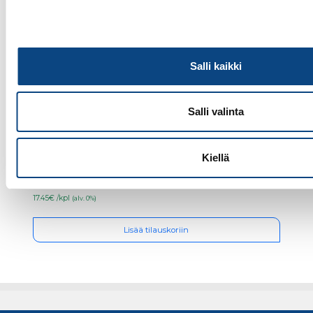
Salli kaikki
Salli valinta
TAKI- ripustuskoukku
Kiellä
17.45€ /kpl
(alv. 0%)
Lisää tilauskoriin