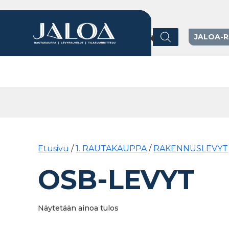
Products search
JALOA-
Päävalikko
Etusivu
/
1. RAUTAKAUPPA
/
RAKENNUSLEVYT
OSB-LEVYT
Näytetään ainoa tulos