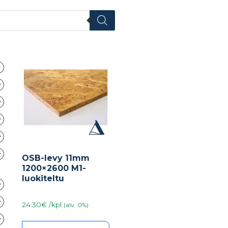
OSB-levy 11mm
1200×2600 M1-
luokiteltu
24.30€ /kpl
(alv. 0%)