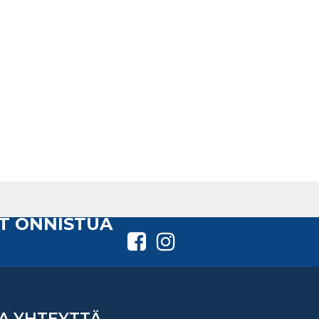
T ONNISTUA
A YHTEYTTÄ