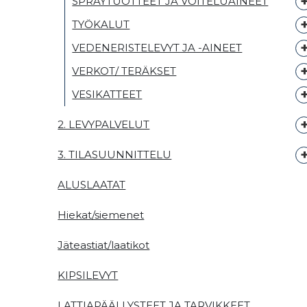
SPRAYTUOTTEET JA VOITELUAINEET
TYÖKALUT
VEDENERISTELEVYT JA -AINEET
VERKOT/ TERÄKSET
VESIKATTEET
2. LEVYPALVELUT
3. TILASUUNNITTELU
ALUSLAATAT
Hiekat/siemenet
Jäteastiat/laatikot
KIPSILEVYT
LATTIAPÄÄLLYSTEET JA TARVIKKEET