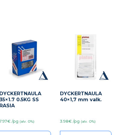
DYCKERTNAULA
DYCKERTNAULA
35×1.7 0.5KG SS
40×1,7 mm valk.
RASIA
7.97€ /pg
3.98€ /pg
(alv. 0%)
(alv. 0%)