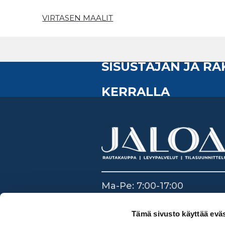
VIRTASEN MAALIT
SISUSTAJAN JA R
KERRALLA
Ma-Pe: 7:00-17:00
La: 8:30-14:00
Su: Suljettu
Tämä sivusto käyttää eväs