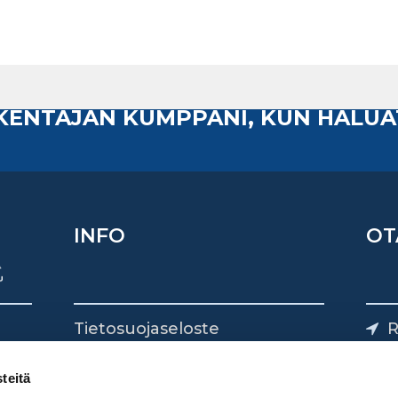
AKENTAJAN KUMPPANI, KUN HALUA
INFO
OT
Tietosuojaseloste
R
Yhteystiedot
Yliv
0
teitä