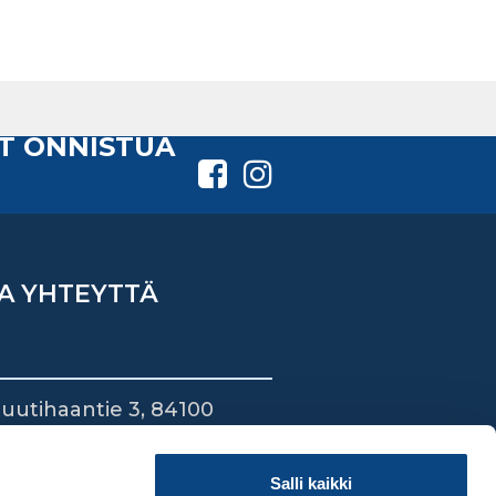
T ONNISTUA
A YHTEYTTÄ
uutihaantie 3, 84100
ieska
44 745 1700
Salli kaikki