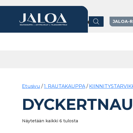
Products search
JALOA-
Päävalikko
Etusivu
/
1. RAUTAKAUPPA
/
KIINNITYSTARVIK
DYCKERTNAU
Näytetään kaikki 6 tulosta