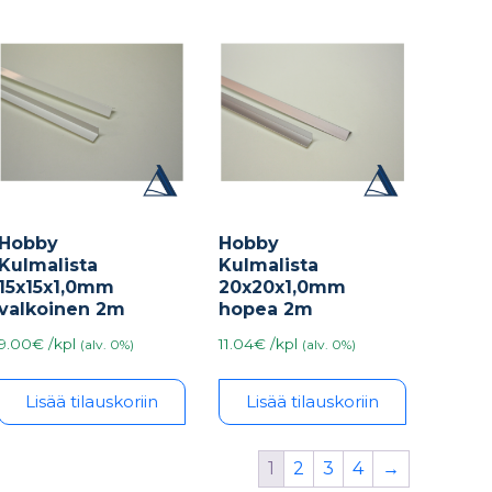
Hobby
Hobby
Kulmalista
Kulmalista
15x15x1,0mm
20x20x1,0mm
valkoinen 2m
hopea 2m
9.00€ /kpl
11.04€ /kpl
(alv. 0%)
(alv. 0%)
Lisää tilauskoriin
Lisää tilauskoriin
1
2
3
4
→