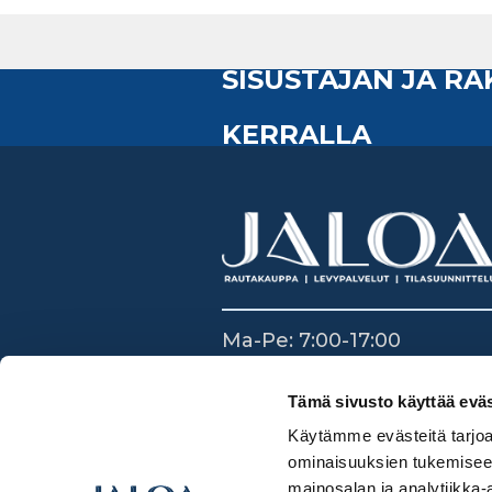
SISUSTAJAN JA R
KERRALLA
Ma-Pe: 7:00-17:00
La: 8:30-14:00
Su: Suljettu
Tämä sivusto käyttää eväs
Käytämme evästeitä tarjoa
ominaisuuksien tukemisee
mainosalan ja analytiikka-