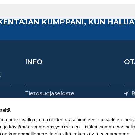
AKENTAJAN KUMPPANI, KUN HALUA
INFO
OT
Tietosuojaseloste
R
Yhteystiedot
Yliv
0
teitä
mamme sisällön ja mainosten räätälöimiseen, sosiaalisen medi
n ja kävijämäärämme analysoimiseen. Lisäksi jaamme sosiaali
alan kumppaneillemme tietoja siitä, miten käytät sivustoamme.