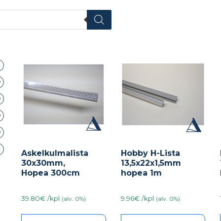
Askelkulmalista
Hobby H-Lista
30x30mm,
13,5x22x1,5mm
Hopea 300cm
hopea 1m
39.80€ /kpl
9.96€ /kpl
(alv. 0%)
(alv. 0%)