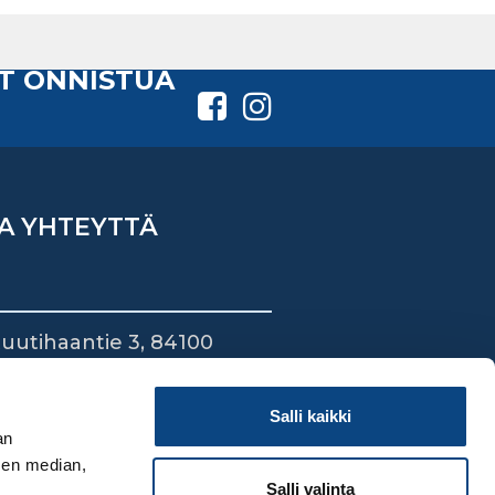
T ONNISTUA
A YHTEYTTÄ
uutihaantie 3, 84100
ieska
44 745 1700
Salli kaikki
an
sen median,
Salli valinta