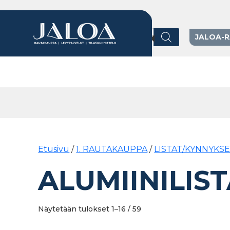
Products search
JALOA-
Päävalikko
Etusivu
/
1. RAUTAKAUPPA
/
LISTAT/KYNNYKS
ALUMIINILIS
Näytetään tulokset 1–16 / 59