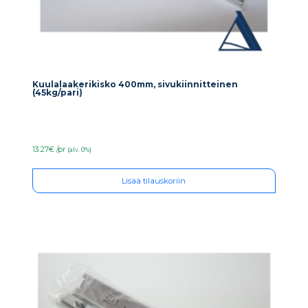
Kuulalaakerikisko 400mm, sivukiinnitteinen
(45kg/pari)
13.27€ /pr
(alv. 0%)
Lisää tilauskoriin