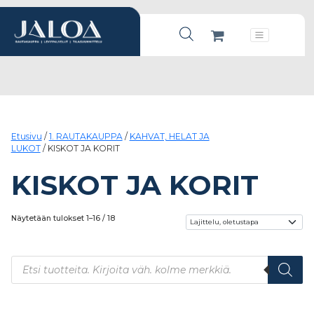
Products search
Päävalikko
Etusivu
/
1. RAUTAKAUPPA
/
KAHVAT, HELAT JA
LUKOT
/ KISKOT JA KORIT
KISKOT JA KORIT
Näytetään tulokset 1–16 / 18
Products search