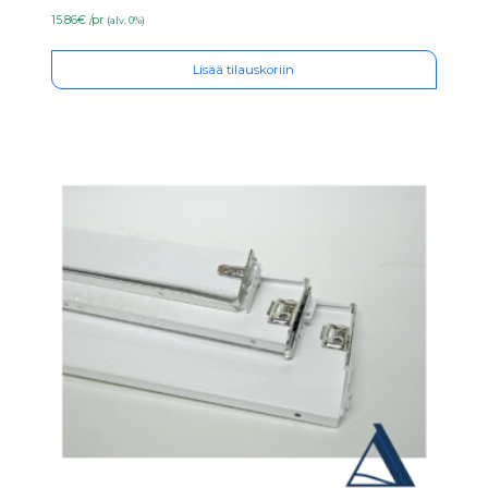
15.86€ /pr
(alv. 0%)
Lisää tilauskoriin