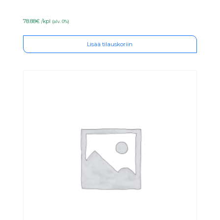
78.88€ /kpl
(alv. 0%)
Lisää tilauskoriin