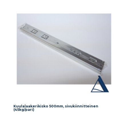
Kuulalaakerikisko 500mm, sivukiinnitteinen
(45kg/pari)