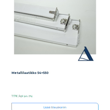
Metallilaatikko 54×550
7.17€ /kpl
(alv. 0%)
Lisää tilauskoriin