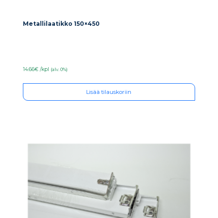
Metallilaatikko 150×450
14.66€ /kpl
(alv. 0%)
Lisää tilauskoriin