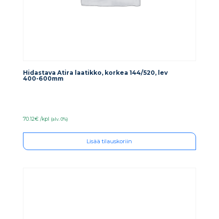
Hidastava Atira laatikko, korkea 144/520, lev
400-600mm
70.12€ /kpl
(alv. 0%)
Lisää tilauskoriin