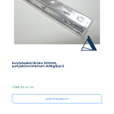
Kuulalaakerikisko 500mm,
pohjakiinnitteinen (45kg/pari)
15.86€ /pr
(alv. 0%)
Lisää tilauskoriin