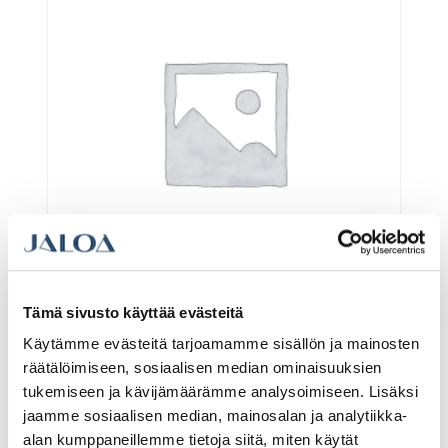
Tämä sivusto käyttää evästeitä
Hidastava Atira laatikko, matala 70/520, lev
910-1200mm
Käytämme evästeitä tarjoamamme sisällön ja mainosten
räätälöimiseen, sosiaalisen median ominaisuuksien
tukemiseen ja kävijämäärämme analysoimiseen. Lisäksi
jaamme sosiaalisen median, mainosalan ja analytiikka-
67.73€ /kpl
(alv. 0%)
alan kumppaneillemme tietoja siitä, miten käytät