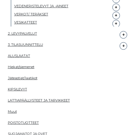
VEDENERISTELEVYT JA -AINEET
VERKOT/ TERÄKSET
VESIKATTEET
2. LEVYPALVELUT
3. TILASUUNNITTELU
ALUSLAATAT
Hiekat/siemenet
Jäteastiat/laatikot
KIPSILEVYT
LATTIAPÄÄLLYSTEET JA TARVIKKEET
Muut
POISTOTUOTTEET
SUOJAMATOT JA OVET