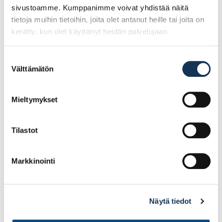
sivustoamme. Kumppanimme voivat yhdistää näitä
Lisää tilauskoriin
tietoja muihin tietoihin, joita olet antanut heille tai joita on
kerätty, kun olet käyttänyt heidän palvelujaan.
Suostumuksen
Välttämätön
valinta
Mieltymykset
Tilastot
Markkinointi
Näytä tiedot
Kuulalaakerikisko 350mm,