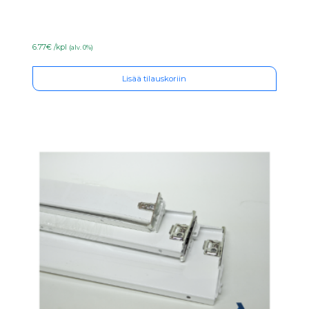
6.77€ /kpl
(alv. 0%)
Lisää tilauskoriin