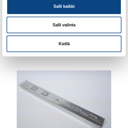
pohjakiinnitteinen (45kg/pari)
Salli kaikki
Salli valinta
13.94€ /pr
(alv. 0%)
Lisää tilauskoriin
Kiellä