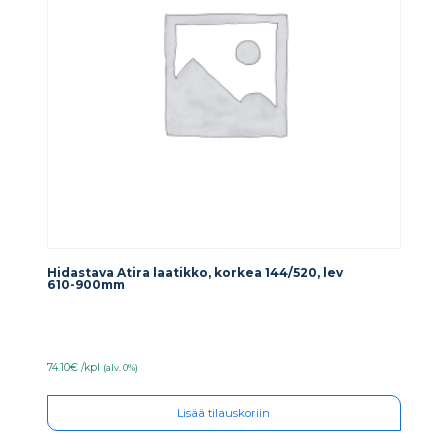
Hidastava Atira laatikko, korkea 144/520, lev
610-900mm
74.10€ /kpl
(alv. 0%)
Lisää tilauskoriin