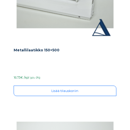
Metallilaatikko 150×500
16.73€ /kpl
(alv. 0%)
Lisää tilauskoriin