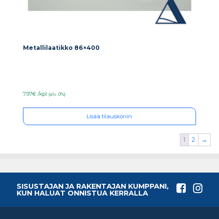
Metallilaatikko 86×400
7.97€ /kpl
(alv. 0%)
Lisää tilauskoriin
1
2
→
SISUSTAJAN JA RAKENTAJAN KUMPPANI,
KUN HALUAT ONNISTUA KERRALLA