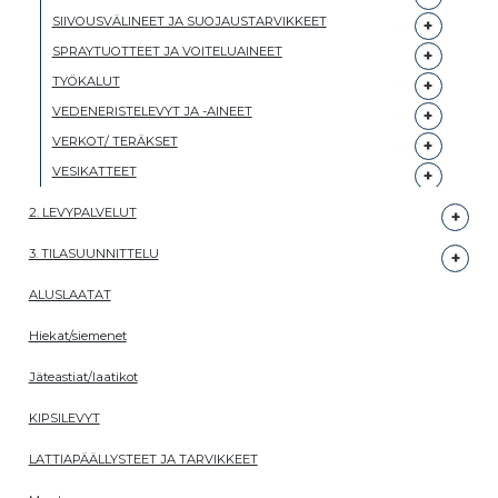
SIIVOUSVÄLINEET JA SUOJAUSTARVIKKEET
SPRAYTUOTTEET JA VOITELUAINEET
TYÖKALUT
VEDENERISTELEVYT JA -AINEET
VERKOT/ TERÄKSET
VESIKATTEET
2. LEVYPALVELUT
3. TILASUUNNITTELU
ALUSLAATAT
Hiekat/siemenet
Jäteastiat/laatikot
KIPSILEVYT
LATTIAPÄÄLLYSTEET JA TARVIKKEET