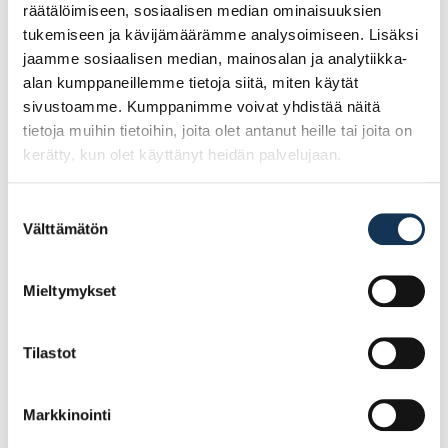
räätälöimiseen, sosiaalisen median ominaisuuksien
tukemiseen ja kävijämäärämme analysoimiseen. Lisäksi
jaamme sosiaalisen median, mainosalan ja analytiikka-
alan kumppaneillemme tietoja siitä, miten käytät
sivustoamme. Kumppanimme voivat yhdistää näitä
tietoja muihin tietoihin, joita olet antanut heille tai joita on
kerätty, kun olet käyttänyt heidän palvelujaan.
Suostumuksen
Välttämätön
valinta
Mieltymykset
Tilastot
PUUTAVARA 47x100x4500 MÄNTY VS/VL
€/kpl
Markkinointi
6.77€ /kpl
(alv. 0%)