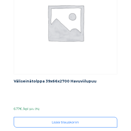
Väliseinätolppa 39x66x2700 Havuviilupuu
6.77€ /kpl
(alv. 0%)
Lisää tilauskoriin