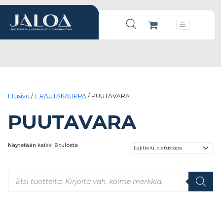
Products search
Päävalikko
Etusivu
/
1. RAUTAKAUPPA
/ PUUTAVARA
PUUTAVARA
Näytetään kaikki 6 tulosta
Products search