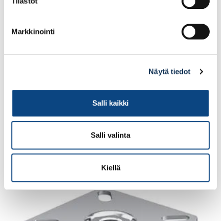
Tilastot
Markkinointi
Näytä tiedot
Kääntöpyörä stop fix lukituksella LPA-TPA
75G-FI
Salli kaikki
Salli valinta
12.99€ /kpl
(alv. 0%)
Lisää tilauskoriin
Kiellä