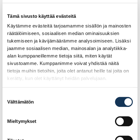
Kääntöpyörä LE-VPP 125G-FI
Tämä sivusto käyttää evästeitä
Käytämme evästeitä tarjoamamme sisällön ja mainosten
räätälöimiseen, sosiaalisen median ominaisuuksien
33.63€ /kpl
(alv. 0%)
tukemiseen ja kävijämäärämme analysoimiseen. Lisäksi
jaamme sosiaalisen median, mainosalan ja analytiikka-
Lisää tilauskoriin
alan kumppaneillemme tietoja siitä, miten käytät
sivustoamme. Kumppanimme voivat yhdistää näitä
tietoja muihin tietoihin, joita olet antanut heille tai joita on
kerätty, kun olet käyttänyt heidän palvelujaan.
Suostumuksen
Välttämätön
valinta
Mieltymykset