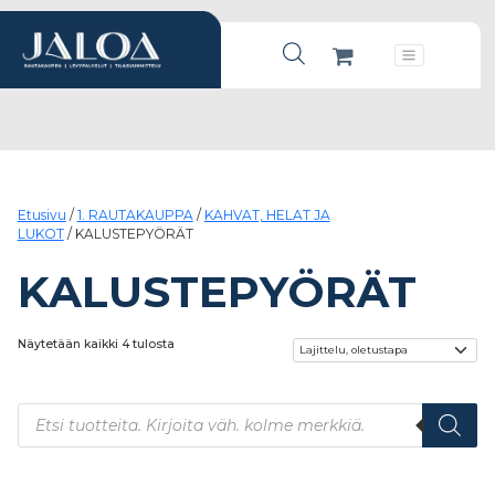
Products search
Päävalikko
Etusivu
/
1. RAUTAKAUPPA
/
KAHVAT, HELAT JA
LUKOT
/ KALUSTEPYÖRÄT
KALUSTEPYÖRÄT
Näytetään kaikki 4 tulosta
Products search