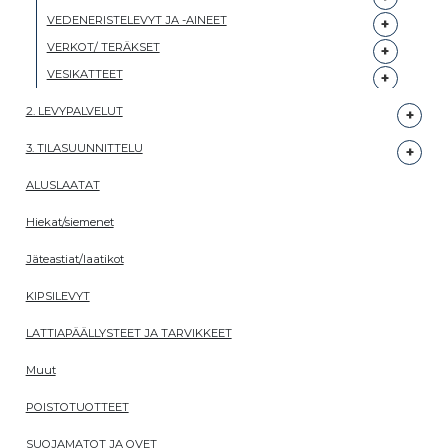
VEDENERISTELEVYT JA -AINEET
VERKOT/ TERÄKSET
VESIKATTEET
2. LEVYPALVELUT
3. TILASUUNNITTELU
ALUSLAATAT
Hiekat/siemenet
Jäteastiat/laatikot
KIPSILEVYT
LATTIAPÄÄLLYSTEET JA TARVIKKEET
Muut
POISTOTUOTTEET
SUOJAMATOT JA OVET