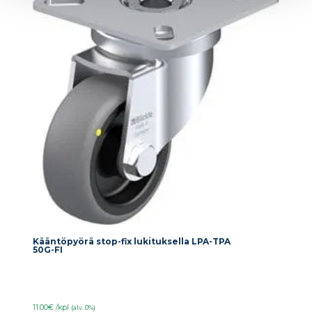
Kääntöpyörä stop-fix lukituksella LPA-TPA
50G-FI
11.00€ /kpl
(alv. 0%)