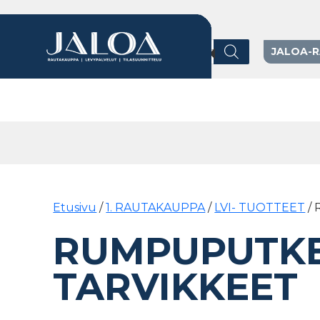
Products search
JALOA-
Päävalikko
Etusivu
/
1. RAUTAKAUPPA
/
LVI- TUOTTEET
/ 
RUMPUPUTKET
TARVIKKEET