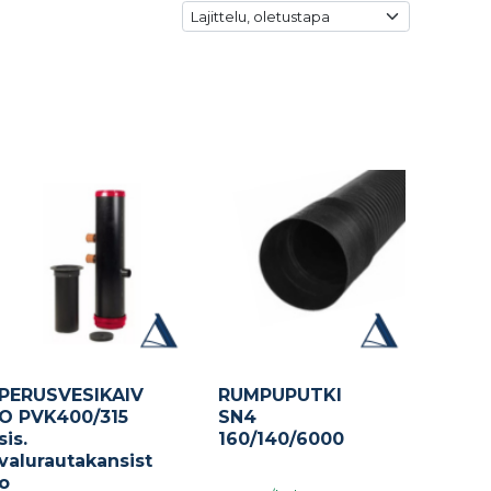
PERUSVESIKAIV
RUMPUPUTKI
O PVK400/315
SN4
sis.
160/140/6000
valurautakansist
o