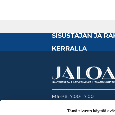
SISUSTAJAN JA R
KERRALLA
Ma-Pe: 7:00-17:00
La: 8:30-14:00
Su: Suljettu
Tämä sivusto käyttää eväs