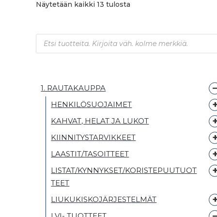
Näytetään kaikki 13 tulosta
Products search
1. RAUTAKAUPPA
HENKILÖSUOJAIMET
KAHVAT, HELAT JA LUKOT
KIINNITYSTARVIKKEET
LAASTIT/TASOITTEET
LISTAT/KYNNYKSET/KORISTEPUUTUOT
TEET
LIUKUKISKOJÄRJESTELMÄT
LVI- TUOTTEET