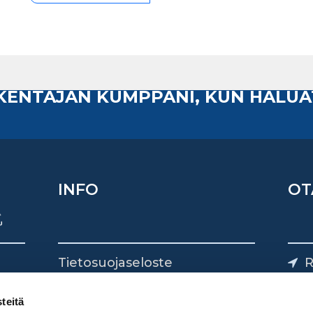
AKENTAJAN KUMPPANI, KUN HALUA
INFO
OT
Tietosuojaseloste
R
Yhteystiedot
Yliv
0
teitä