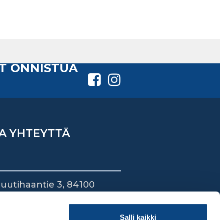
T ONNISTUA
A YHTEYTTÄ
uutihaantie 3, 84100
ieska
44 745 1700
Salli kaikki