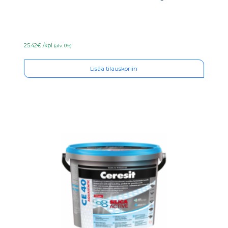
25.42€ /kpl
(alv. 0%)
Lisää tilauskoriin