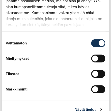
jaamme sosiaalisen median, mainosalan ja analytiikka-
alan kumppaneillemme tietoja siitä, miten käytät
sivustoamme. Kumppanimme voivat yhdistää näitä
Ceresit CE40 saumalaasti 16 Graphite 5kg
tietoja muihin tietoihin, joita olet antanut heille tai joita on
kerätty, kun olet käyttänyt heidän palvelujaan.
Suostumuksen
25.73€ /kpl
(alv. 0%)
Välttämätön
valinta
Lisää tilauskoriin
Mieltymykset
Tilastot
Markkinointi
Näytä tiedot