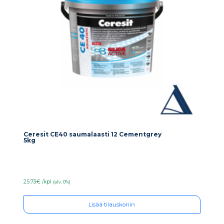
Ceresit CE40 saumalaasti 12 Cementgrey
5kg
25.73€ /kpl
(alv. 0%)
Lisää tilauskoriin