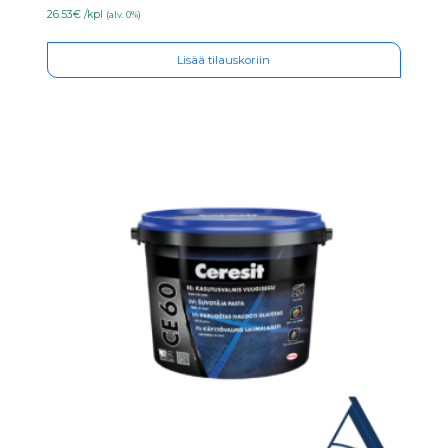
26.53€ /kpl
(alv. 0%)
Lisää tilauskoriin