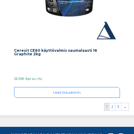
Ceresit CE60 käyttövalmis saumalaasti 16
Graphite 2kg
26.53€ /kpl
(alv. 0%)
Lisää tilauskoriin
1
2
3
→