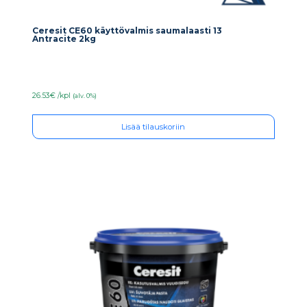
Ceresit CE60 käyttövalmis saumalaasti 13
Antracite 2kg
26.53€ /kpl
(alv. 0%)
Lisää tilauskoriin