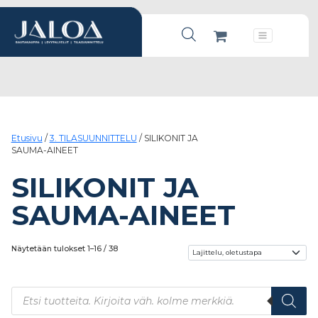
Products search
Päävalikko
Etusivu
/
3. TILASUUNNITTELU
/ SILIKONIT JA
SAUMA-AINEET
SILIKONIT JA
SAUMA-AINEET
Näytetään tulokset 1–16 / 38
Products search