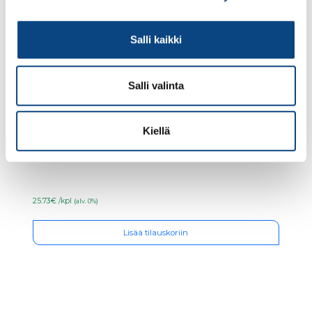
Salli kaikki
Salli valinta
Kiellä
Ceresit CE40 saumalaasti 18 Coal 5kg
25.73€ /kpl
(alv. 0%)
Lisää tilauskoriin