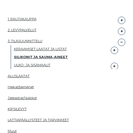
1. RAUTAKAUPPA
2. LEVYPALVELUT
3. TILASUUNNITTELU
KERAAMISET LAATAT JA LISTAT
SILIKONIT JA SAUMA-AINEET
ULKO- JA SISÄMAALIT
ALUSLAATAT
Hiekat/siemenet
Jäteastiat/laatikot
KIPSILEVYT
LATTIAPÄÄLLYSTEET JA TARVIKKEET
Muut