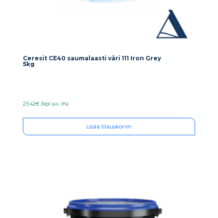
Ceresit CE40 saumalaasti väri 111 Iron Grey
5kg
25.42€ /kpl
(alv. 0%)
Lisää tilauskoriin