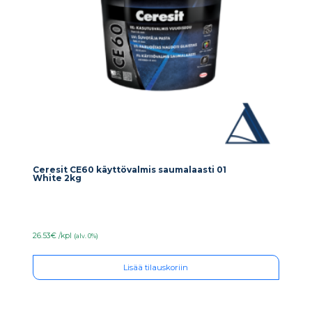
Ceresit CE60 käyttövalmis saumalaasti 01
White 2kg
26.53€ /kpl
(alv. 0%)
Lisää tilauskoriin