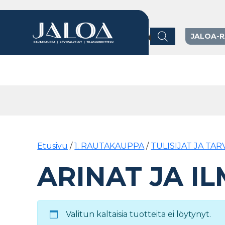
Products search
JALOA-
Päävalikko
Etusivu
/
1. RAUTAKAUPPA
/
TULISIJAT JA TA
ARINAT JA I
Valitun kaltaisia tuotteita ei löytynyt.