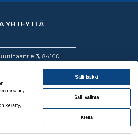
A YHTEYTTÄ
uutihaantie 3, 84100
ieska
44 745 1700
Salli kaikki
an
sen median,
Salli valinta
on kerätty,
Kiellä