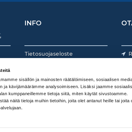
INFO
OT
Tietosuojaseloste
R
Yhteystiedot
Yliv
0
teitä
mamme sisällön ja mainosten räätälöimiseen, sosiaalisen medi
n ja kävijämäärämme analysoimiseen. Lisäksi jaamme sosiaali
alan kumppaneillemme tietoja siitä, miten käytät sivustoamme.
näitä tietoja muihin tietoihin, joita olet antanut heille tai joita 
palvelujaan.