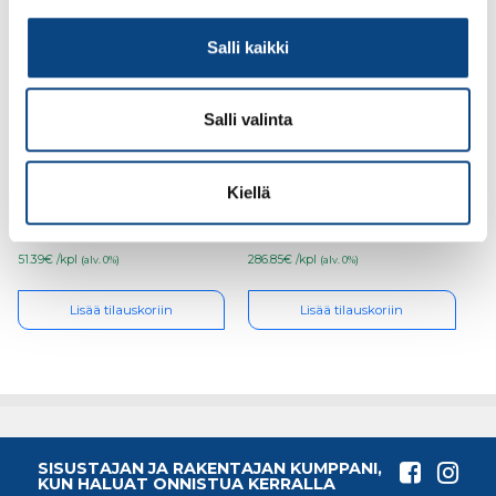
Salli kaikki
Salli valinta
RUMPUPUTKI SN8
PERUSVESIKAIVO
200/176/6000
PVK400/315 sis.
valurautakansisto
Kiellä
51.39€ /kpl
286.85€ /kpl
(alv. 0%)
(alv. 0%)
Lisää tilauskoriin
Lisää tilauskoriin
SISUSTAJAN JA RAKENTAJAN KUMPPANI,
KUN HALUAT ONNISTUA KERRALLA