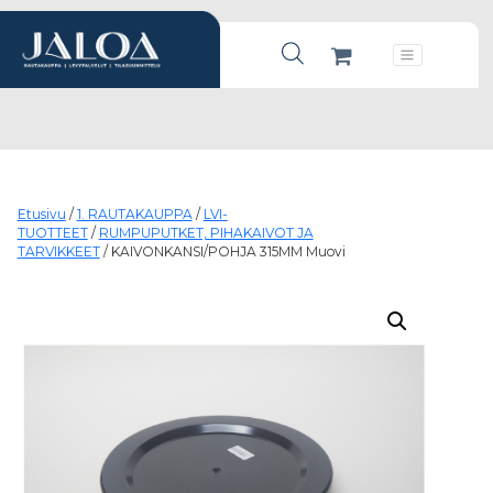
Products search
Päävalikko
Etusivu
/
1. RAUTAKAUPPA
/
LVI-
TUOTTEET
/
RUMPUPUTKET, PIHAKAIVOT JA
TARVIKKEET
/ KAIVONKANSI/POHJA 315MM Muovi