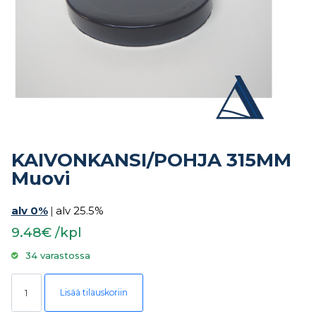
KAIVONKANSI/POHJA 315MM
Muovi
alv 0%
|
alv 25.5%
9.48€ /kpl
34 varastossa
KAIVONKANSI/POHJA 315MM Muovi määrä
Lisää tilauskoriin