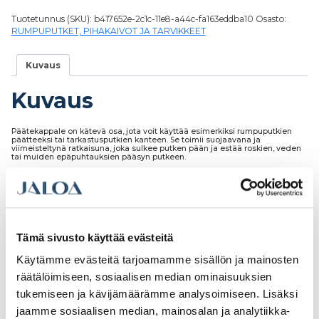
Tuotetunnus (SKU):
b417652e-2c1c-11e8-a44c-fa163eddba10
Osasto:
RUMPUPUTKET, PIHAKAIVOT JA TARVIKKEET
Kuvaus
Kuvaus
Päätekappale on kätevä osa, jota voit käyttää esimerkiksi rumpuputkien
päätteeksi tai tarkastusputkien kanteen. Se toimii suojaavana ja
viimeisteltynä ratkaisuna, joka sulkee putken pään ja estää roskien, veden
tai muiden epäpuhtauksien pääsyn putkeen.
Tutustu myös
Tämä sivusto käyttää evästeitä
Käytämme evästeitä tarjoamamme sisällön ja mainosten
räätälöimiseen, sosiaalisen median ominaisuuksien
tukemiseen ja kävijämäärämme analysoimiseen. Lisäksi
jaamme sosiaalisen median, mainosalan ja analytiikka-