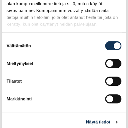
alan kumppaneillemme tietoja siitä, miten käytät
sivustoamme. Kumppanimme voivat yhdistää näitä
tietoja muihin tietoihin, joita olet antanut heille tai joita on
kerätty, kun olet käyttänyt heidän palvelujaan.
Suostumuksen
Välttämätön
valinta
RUMPUPUTKI SN4
RUMPUPUTKI SN4
670/600/6000
560/500/6000
Mieltymykset
405.98€ /kpl
314.34€ /kpl
(alv. 0%)
(alv. 0%)
Tilastot
Lisää tilauskoriin
Lisää tilauskoriin
Markkinointi
Näytä tiedot