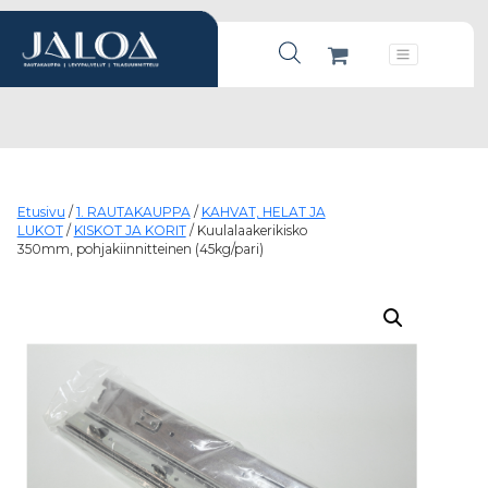
Products search
Päävalikko
Etusivu
/
1. RAUTAKAUPPA
/
KAHVAT, HELAT JA
LUKOT
/
KISKOT JA KORIT
/ Kuulalaakerikisko
350mm, pohjakiinnitteinen (45kg/pari)