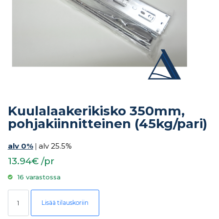
Kuulalaakerikisko 350mm,
pohjakiinnitteinen (45kg/pari)
alv 0%
|
alv 25.5%
13.94€ /pr
16 varastossa
Kuulalaakerikisko 350mm, pohjakiinnitteinen (45kg/pari) määrä
Lisää tilauskoriin