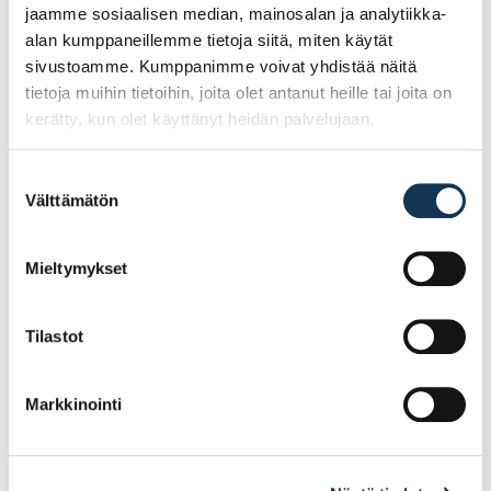
jaamme sosiaalisen median, mainosalan ja analytiikka-
alan kumppaneillemme tietoja siitä, miten käytät
sivustoamme. Kumppanimme voivat yhdistää näitä
tietoja muihin tietoihin, joita olet antanut heille tai joita on
kerätty, kun olet käyttänyt heidän palvelujaan.
Suostumuksen
Välttämätön
valinta
Metallilaatikko 86×500
Hidastava Atira
laatikko, korkea
Mieltymykset
144/520, lev 910-
1200mm
Tilastot
11.16€ /kpl
78.88€ /kpl
(alv. 0%)
(alv. 0%)
Markkinointi
Lisää tilauskoriin
Lisää tilauskoriin