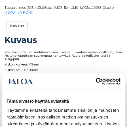
Tuotetunnus (SKU):
55a59edc-0d09-11ef-a5d0-fa163ec26693
Osasto:
KISKOT JA KORIT
Kuvaus
Kuvaus
Pohjakiinnitteinen kuulalaakerikisko soveltuu vaativampaan käyttöön, jossa
kiskolta vaaditaan suurempaa kantokykyä. Kuulalaakerikisko kestää
45kg/pari.
Kiskon korkeus: 45mm
Kiskon pituus: 350mm
Kiskon paksuus: 13mm
Tämä sivusto käyttää evästeitä
Tutustu myös
Käytämme evästeitä tarjoamamme sisällön ja mainosten
räätälöimiseen, sosiaalisen median ominaisuuksien
tukemiseen ja kävijämäärämme analysoimiseen. Lisäksi