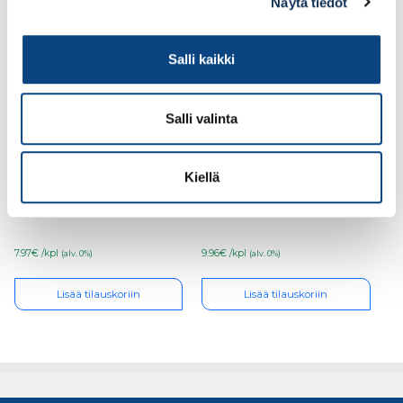
Näytä tiedot
Salli kaikki
Salli valinta
Metallilaatikko 86×400
Metallilaatikko 86×450
Kiellä
7.97€ /kpl
9.96€ /kpl
(alv. 0%)
(alv. 0%)
Lisää tilauskoriin
Lisää tilauskoriin