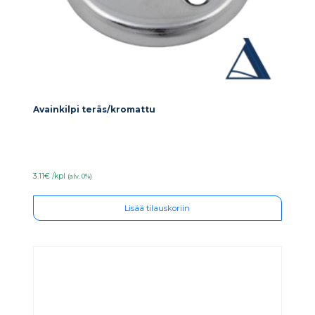
Avainkilpi teräs/kromattu
3.11€ /kpl
(alv. 0%)
Lisää tilauskoriin