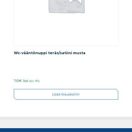
Wc-vääntönuppi teräs/satiini musta
7.69€ /kpl
(alv. 0%)
Lisää tilauskoriin