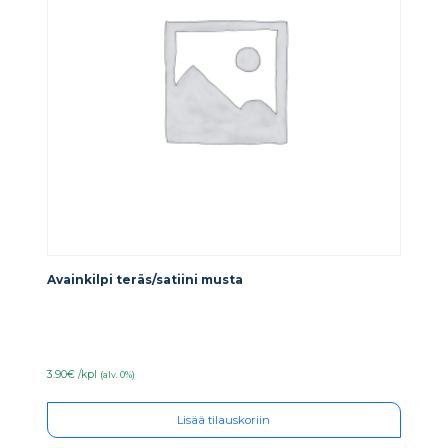
Avainkilpi teräs/satiini musta
3.90€ /kpl
(alv. 0%)
Lisää tilauskoriin