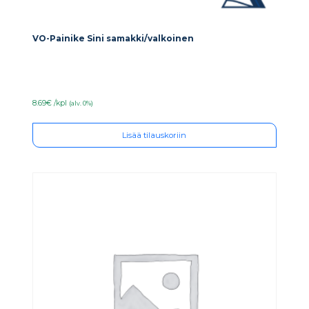
VO-Painike Sini samakki/valkoinen
8.69€ /kpl
(alv. 0%)
Lisää tilauskoriin