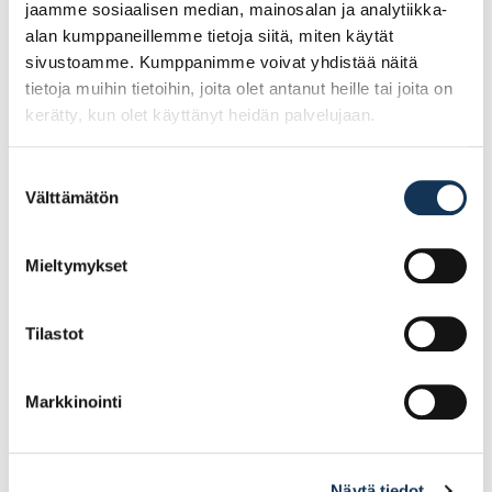
jaamme sosiaalisen median, mainosalan ja analytiikka-
alan kumppaneillemme tietoja siitä, miten käytät
sivustoamme. Kumppanimme voivat yhdistää näitä
tietoja muihin tietoihin, joita olet antanut heille tai joita on
kerätty, kun olet käyttänyt heidän palvelujaan.
Suostumuksen
Välttämätön
valinta
Mieltymykset
Tilastot
Ikkunapainike Paula samakki/valkoinen
Markkinointi
5.74€ /kpl
(alv. 0%)
Näytä tiedot