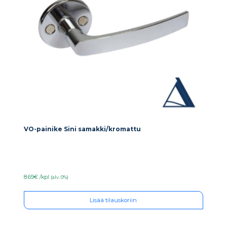
VO-painike Sini samakki/kromattu
8.69€ /kpl
(alv. 0%)
Lisää tilauskoriin