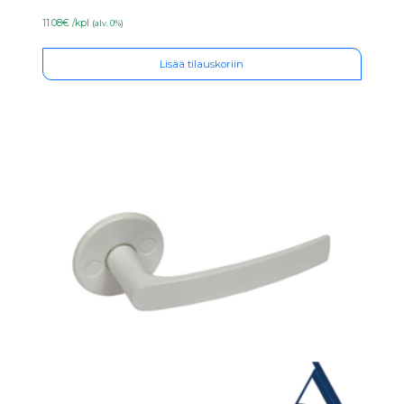
11.08€ /kpl
(alv. 0%)
Lisää tilauskoriin