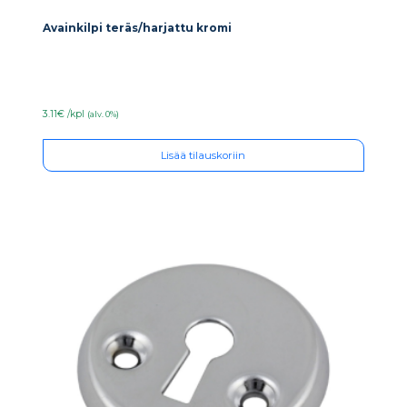
Avainkilpi teräs/harjattu kromi
3.11€ /kpl
(alv. 0%)
Lisää tilauskoriin