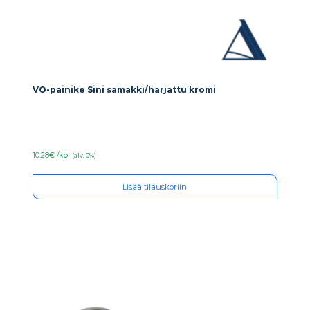
VO-painike Sini samakki/harjattu kromi
10.28€ /kpl
(alv. 0%)
Lisää tilauskoriin