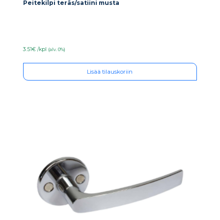
Peitekilpi teräs/satiini musta
3.51€ /kpl
(alv. 0%)
Lisää tilauskoriin