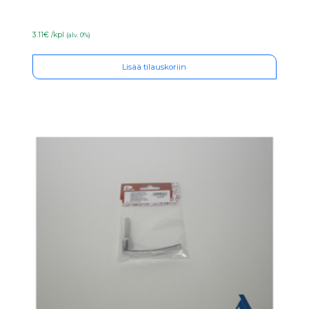
3.11€ /kpl
(alv. 0%)
Lisää tilauskoriin