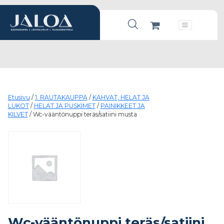
Products search
Päävalikko
Etusivu
/
1. RAUTAKAUPPA
/
KAHVAT, HELAT JA
LUKOT
/
HELAT JA PUSKIMET
/
PAINIKKEET JA
KILVET
/ Wc-vääntönuppi teräs/satiini musta
Wc-vääntönuppi teräs/satiini