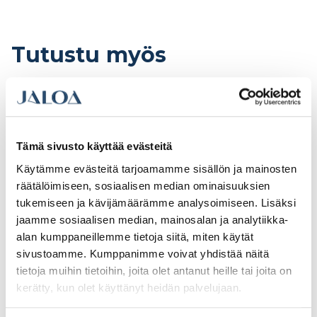
Tutustu myös
Tämä sivusto käyttää evästeitä
Käytämme evästeitä tarjoamamme sisällön ja mainosten
räätälöimiseen, sosiaalisen median ominaisuuksien
tukemiseen ja kävijämäärämme analysoimiseen. Lisäksi
jaamme sosiaalisen median, mainosalan ja analytiikka-
alan kumppaneillemme tietoja siitä, miten käytät
sivustoamme. Kumppanimme voivat yhdistää näitä
Ikkuna-avain Paula
Avainkilpi
tietoja muihin tietoihin, joita olet antanut heille tai joita on
kromattu
teräs/harjattu kromi
kerätty, kun olet käyttänyt heidän palvelujaan.