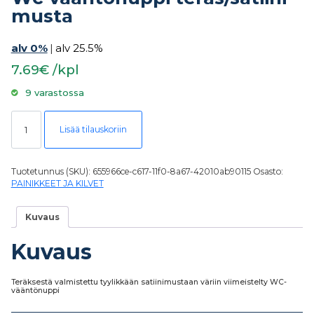
musta
alv 0%
|
alv 25.5%
7.69€ /kpl
9 varastossa
Wc-vääntönuppi teräs/satiini musta määrä
Lisää tilauskoriin
Tuotetunnus (SKU):
655966ce-c617-11f0-8a67-42010ab90115
Osasto:
PAINIKKEET JA KILVET
Kuvaus
Kuvaus
Teräksestä valmistettu tyylikkään satiinimustaan väriin viimeistelty WC-
vääntönuppi