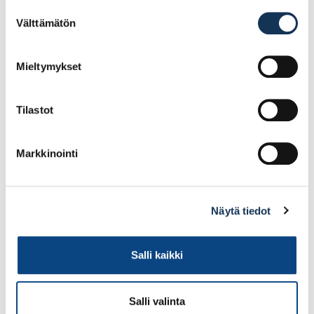
Suostumuksen
5.50€ /kpl
3.11€ /kpl
(alv. 0%)
(alv. 0%)
Välttämätön
valinta
Lisää tilauskoriin
Lisää tilauskoriin
Mieltymykset
Tilastot
Markkinointi
Näytä tiedot
Ikkuna-avain Paula
Avainkilpi
samakki/valkoinen
teräs/valkoinen
Salli kaikki
Salli valinta
5.14€ /kpl
3.11€ /kpl
(alv. 0%)
(alv. 0%)