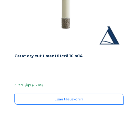
Carat dry cut timanttiterä 10 m14
31.77€ /kpl
(alv. 0%)
Lisää tilauskoriin