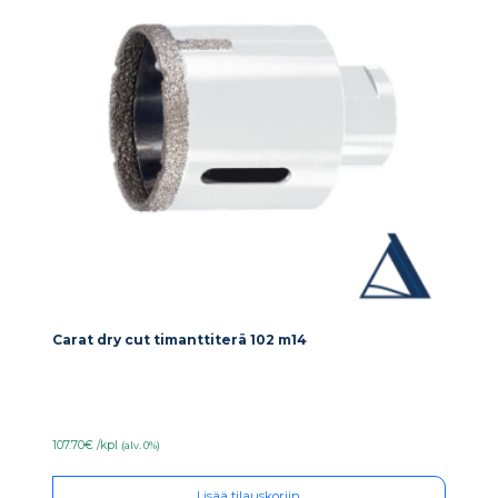
Carat dry cut timanttiterä 102 m14
107.70€ /kpl
(alv. 0%)
Lisää tilauskoriin