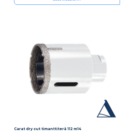
Carat dry cut timanttiterä 112 m14