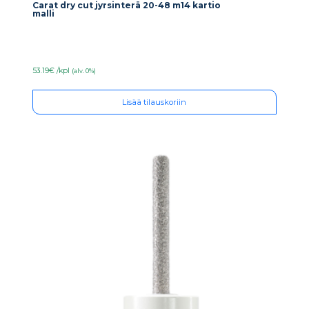
Carat dry cut jyrsinterä 20-48 m14 kartio
malli
53.19€ /kpl
(alv. 0%)
Lisää tilauskoriin