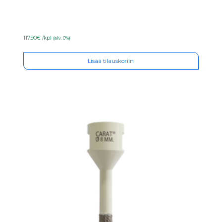
117.90€ /kpl
(alv. 0%)
Lisää tilauskoriin