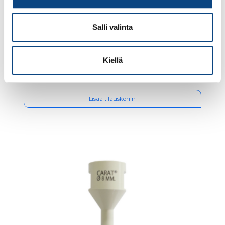
Salli valinta
Carat dry cut timanttiterä 10 m14
Kiellä
19.68€ /kpl
(alv. 0%)
Lisää tilauskoriin