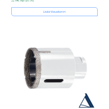
22.14€ /kpl
(alv. 0%)
Lisää tilauskoriin