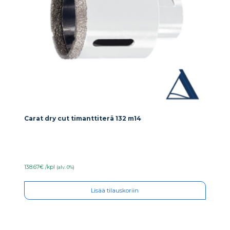
Carat dry cut timanttiterä 132 m14
138.67€ /kpl
(alv. 0%)
Lisää tilauskoriin