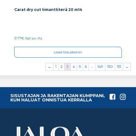
Carat dry cut timanttiterä 20 m14
31.77€ /kpl
(alv. 0%)
Lisää tilauskoriin
←
1
2
3
4
5
6
…
149
150
151
→
SISUSTAJAN JA RAKENTAJAN KUMPPANI,
KUN HALUAT ONNISTUA KERRALLA