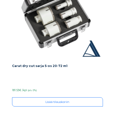
Carat dry cut sarja 5-os 20-72 m1
181.53€ /kpl
(alv. 0%)
Lisää tilauskoriin