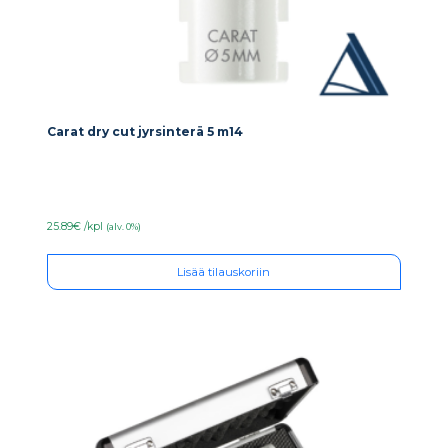
Carat dry cut jyrsinterä 5 m14
25.89€ /kpl
(alv. 0%)
Lisää tilauskoriin