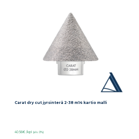
Carat dry cut jyrsinterä 2-38 m14 kartio malli
40.56€ /kpl
(alv. 0%)