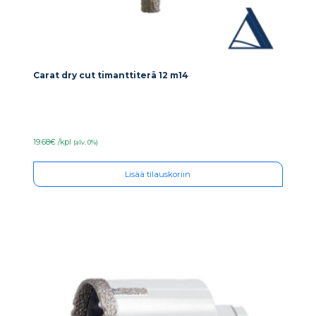
Carat dry cut timanttiterä 12 m14
19.68€ /kpl
(alv. 0%)
Lisää tilauskoriin