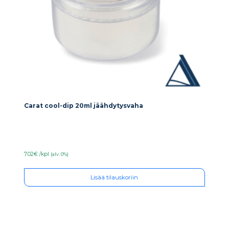
Carat cool-dip 20ml jäähdytysvaha
7.02€ /kpl
(alv. 0%)
Lisää tilauskoriin