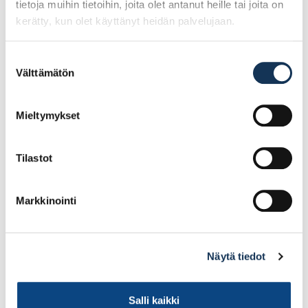
tietoja muihin tietoihin, joita olet antanut heille tai joita on
136.29€ /kpl
(alv. 0%)
kerätty, kun olet käyttänyt heidän palvelujaan.
Lisää tilauskoriin
Suostumuksen
Välttämätön
valinta
Mieltymykset
Tilastot
Markkinointi
Näytä tiedot
Salli kaikki