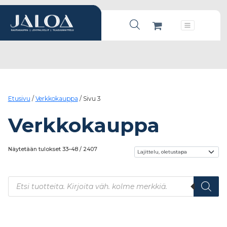
Products search
Päävalikko
Etusivu
/
Verkkokauppa
/ Sivu 3
Verkkokauppa
Näytetään tulokset 33–48 / 2407
Products search