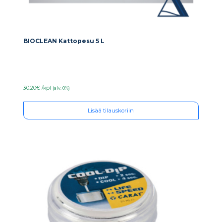
BIOCLEAN Kattopesu 5 L
30.20€ /kpl
(alv. 0%)
Lisää tilauskoriin