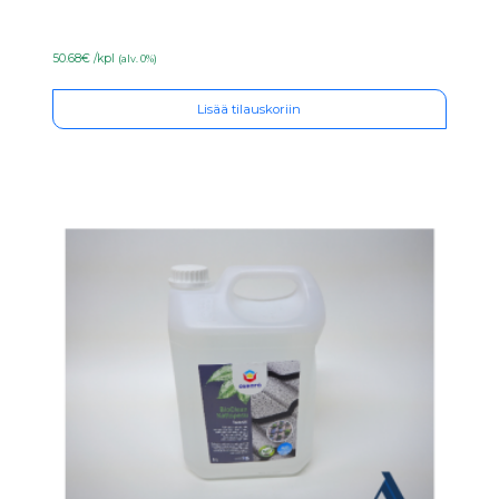
50.68€ /kpl
(alv. 0%)
Lisää tilauskoriin