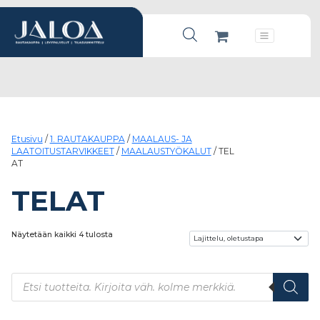
Products search
Päävalikko
Etusivu
/
1. RAUTAKAUPPA
/
MAALAUS- JA
LAATOITUSTARVIKKEET
/
MAALAUSTYÖKALUT
/ TEL
AT
TELAT
Näytetään kaikki 4 tulosta
Products search