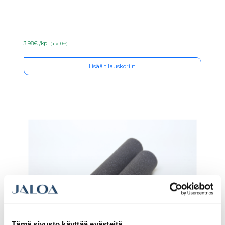
3.98€ /kpl
(alv. 0%)
Lisää tilauskoriin
Tämä sivusto käyttää evästeitä