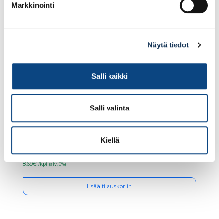
Markkinointi
Näytä tiedot
Salli kaikki
Salli valinta
Sokeva mohairtela 10cm
Kiellä
8.69€ /kpl
(alv. 0%)
Lisää tilauskoriin