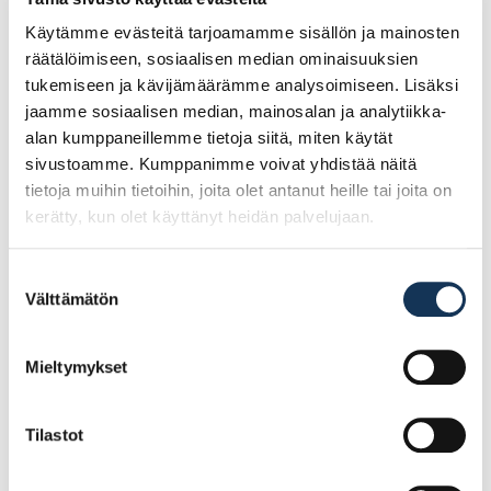
Käytämme evästeitä tarjoamamme sisällön ja mainosten
räätälöimiseen, sosiaalisen median ominaisuuksien
tukemiseen ja kävijämäärämme analysoimiseen. Lisäksi
jaamme sosiaalisen median, mainosalan ja analytiikka-
Sokeva ideo micromix-telapakkaus 18cm
alan kumppaneillemme tietoja siitä, miten käytät
tela, varsi ja maalauslaatikko
sivustoamme. Kumppanimme voivat yhdistää näitä
tietoja muihin tietoihin, joita olet antanut heille tai joita on
kerätty, kun olet käyttänyt heidän palvelujaan.
10.92€ /pg
(alv. 0%)
Suostumuksen
Lisää tilauskoriin
Välttämätön
valinta
Mieltymykset
Tilastot