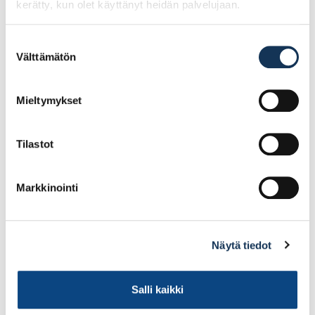
kerätty, kun olet käyttänyt heidän palvelujaan.
Virtasen 4 öljynmaali A
Virtasen 4 öljynmaali
valkoinen 18l
italian punainen 10l
Suostumuksen
Välttämätön
valinta
229.48€ /kpl
137.05€ /kpl
(alv. 0%)
(alv. 0%)
Mieltymykset
Lisää tilauskoriin
Lisää tilauskoriin
Tilastot
Markkinointi
Näytä tiedot
Salli kaikki
Virtasen 4 öljynmaali
Virtasen 4 öljynmaali C
okran keltainen 10l
sävytettävä 18l