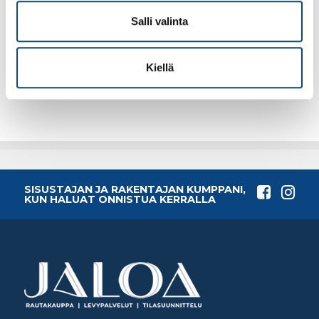
Salli valinta
137.05€ /kpl
229.48€ /kpl
(alv. 0%)
(alv. 0%)
Kiellä
Lisää tilauskoriin
Lisää tilauskoriin
SISUSTAJAN JA RAKENTAJAN KUMPPANI,
KUN HALUAT ONNISTUA KERRALLA