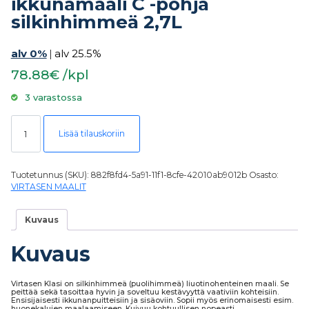
ikkunamaali C -pohja
silkinhimmeä 2,7L
alv 0%
|
alv 25.5%
78.88€ /kpl
3 varastossa
Virtasen KLASI ovi- ja ikkunamaali C -pohja silkinhimmeä 2,7L määrä
Lisää tilauskoriin
Tuotetunnus (SKU):
882f8fd4-5a91-11f1-8cfe-42010ab9012b
Osasto:
VIRTASEN MAALIT
Kuvaus
Kuvaus
Virtasen Klasi on silkinhimmeä (puolihimmeä) liuotinohenteinen maali. Se
peittää sekä tasoittaa hyvin ja soveltuu kestävyyttä vaativiin kohteisiin.
Ensisijaisesti ikkunanpuitteisiin ja sisäoviin. Sopii myös erinomaisesti esim.
huonekalujen maalaamiseen. Kuivuu kohtuullisen nopeasti.