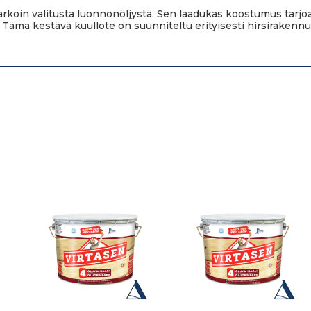
tarkoin valitusta luonnonöljystä. Sen laadukas koostumus tarj
 Tämä kestävä kuullote on suunniteltu erityisesti hirsirakennus