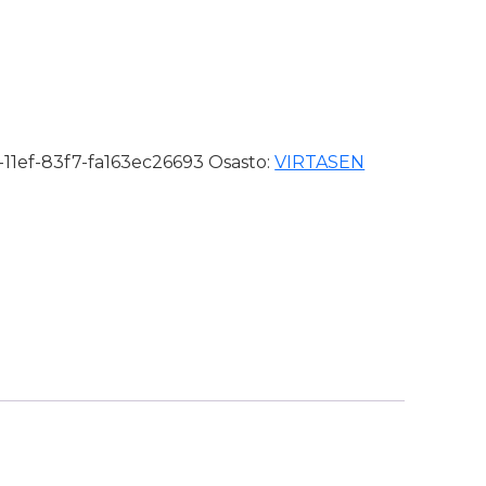
-11ef-83f7-fa163ec26693
Osasto:
VIRTASEN