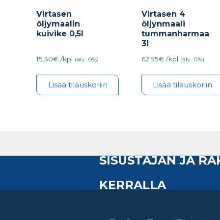
Virtasen
Virtasen 4
öljymaalin
öljynmaali
kuivike 0,5l
tummanharmaa
3l
15.30€ /kpl
62.95€ /kpl
(alv. 0%)
(alv. 0%)
Lisää tilauskoriin
Lisää tilauskoriin
SISUSTAJAN JA R
KERRALLA