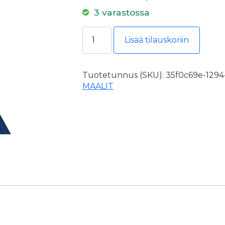
3 varastossa
Virtasen 3 öljyn kuullote 9l määrä
Lisää tilauskoriin
Tuotetunnus (SKU):
35f0c69e-1294
MAALIT