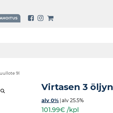
RAHOITUS
kuullote 9l
Virtasen 3 öljyn
alv 0%
|
alv 25.5%
101.99€ /kpl