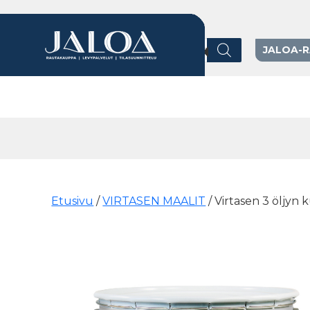
Products search
JALOA-
Päävalikko
Etusivu
/
VIRTASEN MAALIT
/ Virtasen 3 öljyn 