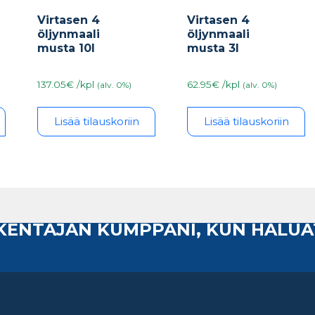
Virtasen 4
Virtasen 4
öljynmaali
öljynmaali
musta 10l
musta 3l
137.05€ /kpl
62.95€ /kpl
(alv. 0%)
(alv. 0%)
Lisää tilauskoriin
Lisää tilauskoriin
AKENTAJAN KUMPPANI, KUN HALUA