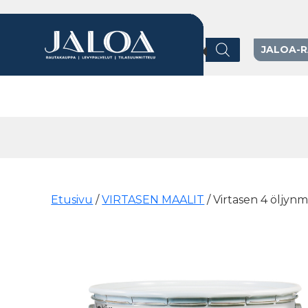
Products search
JALOA-
Päävalikko
Etusivu
/
VIRTASEN MAALIT
/ Virtasen 4 öljynm