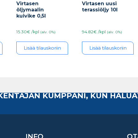
Virtasen
Virtasen uusi
öljymaalin
terassiöljy 10l
kuivike 0,5l
15.30€ /kpl
94.82€ /kpl
(alv. 0%)
(alv. 0%)
Lisää tilauskoriin
Lisää tilauskoriin
AKENTAJAN KUMPPANI, KUN HALUA
INFO
OT