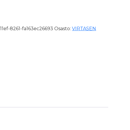
11ef-8261-fa163ec26693
Osasto:
VIRTASEN