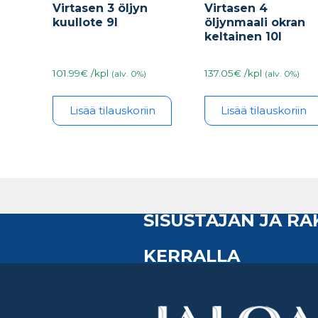
Virtasen 3 öljyn
Virtasen 4
kuullote 9l
öljynmaali okran
keltainen 10l
101.99€ /kpl
137.05€ /kpl
(alv. 0%)
(alv. 0%)
Lisää tilauskoriin
Lisää tilauskoriin
SISUSTAJAN JA R
KERRALLA