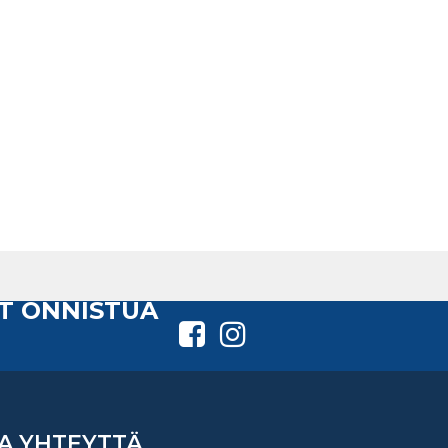
T ONNISTUA
A YHTEYTTÄ