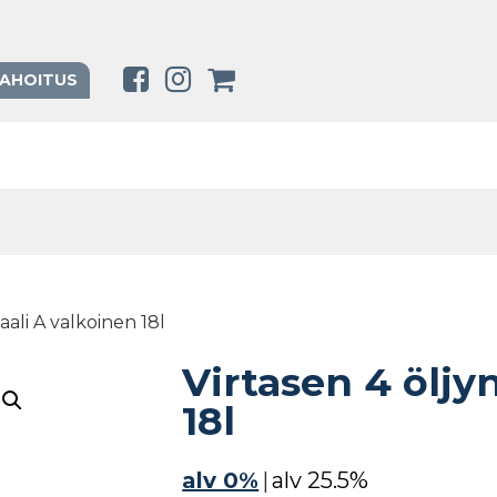
RAHOITUS
aali A valkoinen 18l
Virtasen 4 öljy
18l
alv 0%
|
alv 25.5%