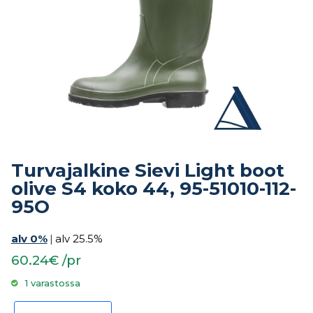
Turvajalkine Sievi Light boot
olive S4 koko 44, 95-51010-112-
95O
alv 0%
|
alv 25.5%
60.24€ /pr
1 varastossa
Turvajalkine Sievi Light boot olive S4 koko 44, 95-51010-112-95O määrä