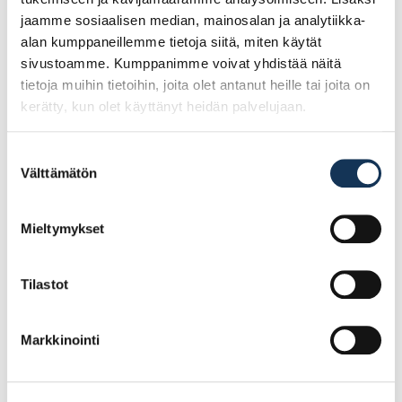
jaamme sosiaalisen median, mainosalan ja analytiikka-
alan kumppaneillemme tietoja siitä, miten käytät
Ale!
Ale!
sivustoamme. Kumppanimme voivat yhdistää näitä
tietoja muihin tietoihin, joita olet antanut heille tai joita on
kerätty, kun olet käyttänyt heidän palvelujaan.
Suostumuksen
Välttämätön
valinta
Turvajalkine Sievi Al hit
Turvajalkine Sievi
Mieltymykset
weld XL+ S3 koko 43,
Viper 2+ S3 koko 38, 43-
48-52477-393-71M
52137-313-92M
Tilastot
137.57€ /pr
107.25€ /pr
(alv. 0%)
(alv. 0%)
Markkinointi
Lisää tilauskoriin
Lisää tilauskoriin