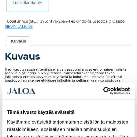
Lisää tilauskoriin
Tuotetunnus (SKU):
375d4f76-26a4-11e8-94db-fa163eddba10
Osasto:
SIEVIN JALKINE
Kuvaus
Kuvaus
Sievi-kevytsaappaat teräksisellä varvassuojalla ovat erinomainen valinta
märkiin olosuhteisiin. Polyuretaani-mikrosolurakenne, tämä tekee
jalkineista erittäin kevyet, miellyttävät ja kulutusta kestävät. FlexStep®-
joustopohja, rakenne ehkäisee jalkoihin ja selkärankaan kohdistuvaa
rasitusta ja vaimentaa iskuja, kestää öljyä ja useita kemikaaleja.
Antistaattinen ja ESD-hyväksytty.
Tämä sivusto käyttää evästeitä
Tutustu myös
Käytämme evästeitä tarjoamamme sisällön ja mainosten
räätälöimiseen, sosiaalisen median ominaisuuksien
tukemiseen ja kävijämäärämme analysoimiseen. Lisäksi