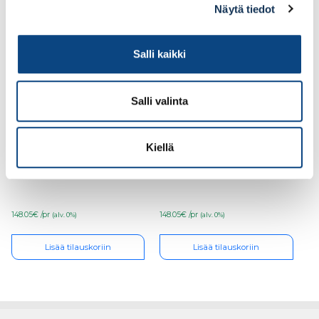
Ale!
Ale!
Näytä tiedot
Salli kaikki
Salli valinta
Kiellä
Turvajalkine Sievi
Turvajalkine Sievi
Racer free TR roller
Racer free TR roller
S1P koko 37, 44-52363-
S1P koko 46, 44-52363-
322-93M
322-93M
148.05€ /pr
148.05€ /pr
(alv. 0%)
(alv. 0%)
Lisää tilauskoriin
Lisää tilauskoriin