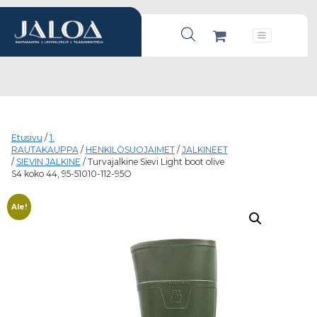
Products search
Päävalikko
Etusivu
/
1.
RAUTAKAUPPA
/
HENKILÖSUOJAIMET
/
JALKINEET
/
SIEVIN JALKINE
/ Turvajalkine Sievi Light boot olive
S4 koko 44, 95-51010-112-95O
Ale!