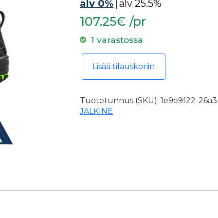
alv 0%
|
alv 25.5%
107.25€ /pr
1 varastossa
Turvajalkine Sievi Viper 2+ S3 koko
Lisää tilauskoriin
Tuotetunnus (SKU):
1e9e9f22-26a3
JALKINE