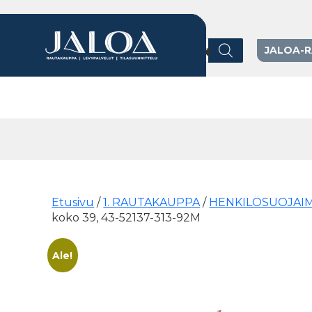
Products search
JALOA-
Päävalikko
Etusivu
/
1. RAUTAKAUPPA
/
HENKILÖSUOJAI
koko 39, 43-52137-313-92M
Ale!