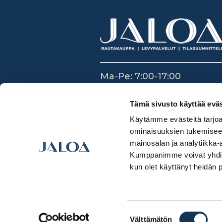
Ma-Pe: 7:00-17:00
La: 8:30-14:00
Su: Suljettu
Tämä sivusto käyttää eväs
Käytämme evästeitä tarjoa
ominaisuuksien tukemisee
mainosalan ja analytiikka-
Kumppanimme voivat yhdistää 
kun olet käyttänyt heidän 
Suostumuksen
Välttämätön