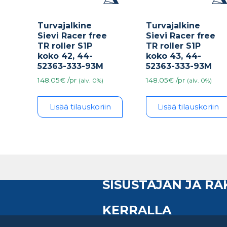
Turvajalkine
Turvajalkine
Sievi Racer free
Sievi Racer free
TR roller S1P
TR roller S1P
koko 42, 44-
koko 43, 44-
52363-333-93M
52363-333-93M
148.05€ /pr
148.05€ /pr
(alv. 0%)
(alv. 0%)
Lisää tilauskoriin
Lisää tilauskoriin
SISUSTAJAN JA R
KERRALLA