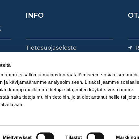
INFO
OT
Tietosuojaseloste
R
Yhteystiedot
Yliv
0
teitä
mamme sisällön ja mainosten räätälöimiseen, sosiaalisen medi
n ja kävijämäärämme analysoimiseen. Lisäksi jaamme sosiaali
alan kumppaneillemme tietoja siitä, miten käytät sivustoamme.
näitä tietoja muihin tietoihin, joita olet antanut heille tai joita 
palvelujaan.
Mieltymykset
Tilastot
Markkinoin