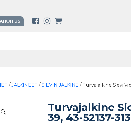
RAHOITUS
MET
/
JALKINEET
/
SIEVIN JALKINE
/ Turvajalkine Sievi Vi
Turvajalkine Si
39, 43-52137-31