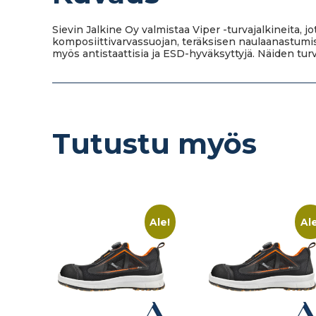
Sievin Jalkine Oy valmistaa Viper -turvajalkineita, 
komposiittivarvassuojan, teräksisen naulaanastumi
myös antistaattisia ja ESD-hyväksyttyjä. Näiden turv
Tutustu myös
Ale!
Ale