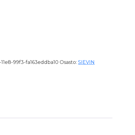
 39, 43-52137-313-92M määrä
-11e8-99f3-fa163eddba10
Osasto:
SIEVIN