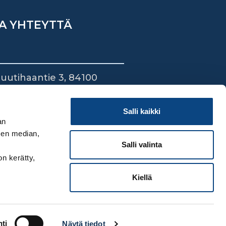
A YHTEYTTÄ
uutihaantie 3, 84100
ieska
44 745 1700
Salli kaikki
an
sen median,
Salli valinta
on kerätty,
Kiellä
ti
Näytä tiedot