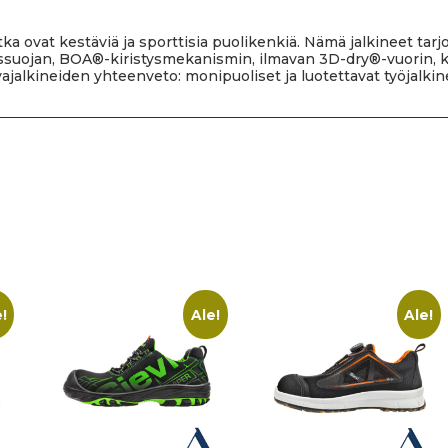
jotka ovat kestäviä ja sporttisia puolikenkiä. Nämä jalkineet ta
ssuojan, BOA®-kiristysmekanismin, ilmavan 3D-dry®-vuorin, k
ajalkineiden yhteenveto: monipuoliset ja luotettavat työjalkinee
!
Ale!
Ale!