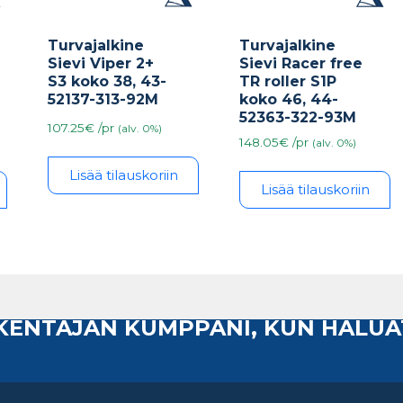
Turvajalkine
Turvajalkine
Sievi Racer free
Sievi Viper 2+
TR roller S1P
S3 koko 38, 43-
koko 46, 44-
52137-313-92M
52363-322-93M
107.25€ /pr
(alv. 0%)
148.05€ /pr
(alv. 0%)
Lisää tilauskoriin
Lisää tilauskoriin
AKENTAJAN KUMPPANI, KUN HALUA