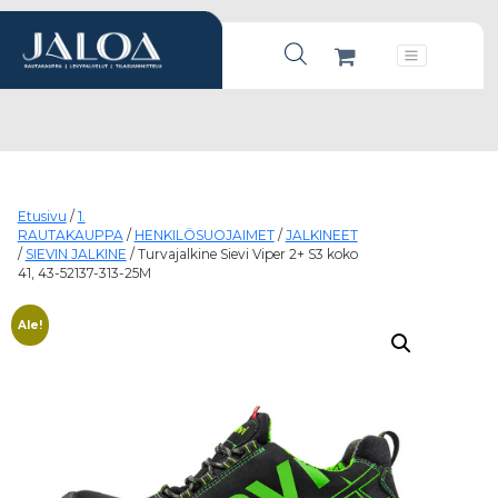
Products search
Päävalikko
Etusivu
/
1.
RAUTAKAUPPA
/
HENKILÖSUOJAIMET
/
JALKINEET
/
SIEVIN JALKINE
/ Turvajalkine Sievi Viper 2+ S3 koko
41, 43-52137-313-25M
Ale!