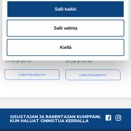
Salli kaikki
Salli valinta
Turvajalkine Sievi Al hit
Turvajalkine Sievi
weld XL+ S3 koko 42,
Viper 2+ S3 koko 43, 43-
48-52477-393-71M
52137-313-92M
Kiellä
137.57€ /pr
107.25€ /pr
(alv. 0%)
(alv. 0%)
Lisää tilauskoriin
Lisää tilauskoriin
SISUSTAJAN JA RAKENTAJAN KUMPPANI,
KUN HALUAT ONNISTUA KERRALLA