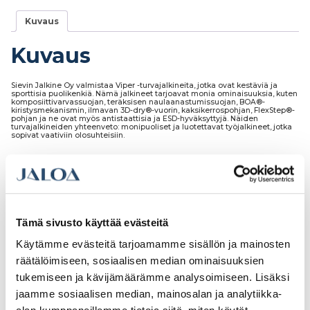
Kuvaus
Kuvaus
Sievin Jalkine Oy valmistaa Viper -turvajalkineita, jotka ovat kestäviä ja
sporttisia puolikenkiä. Nämä jalkineet tarjoavat monia ominaisuuksia, kuten
komposiittivarvassuojan, teräksisen naulaanastumissuojan, BOA®-
kiristysmekanismin, ilmavan 3D-dry®-vuorin, kaksikerrospohjan, FlexStep®-
pohjan ja ne ovat myös antistaattisia ja ESD-hyväksyttyjä. Näiden
turvajalkineiden yhteenveto: monipuoliset ja luotettavat työjalkineet, jotka
sopivat vaativiin olosuhteisiin.
Tutustu myös
Tämä sivusto käyttää evästeitä
Käytämme evästeitä tarjoamamme sisällön ja mainosten
räätälöimiseen, sosiaalisen median ominaisuuksien
tukemiseen ja kävijämäärämme analysoimiseen. Lisäksi
Ale!
Ale!
jaamme sosiaalisen median, mainosalan ja analytiikka-