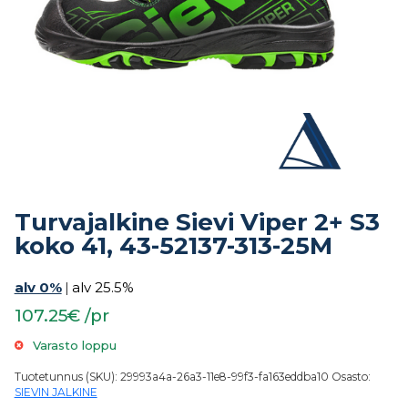
Turvajalkine Sievi Viper 2+ S3
koko 41, 43-52137-313-25M
alv 0%
|
alv 25.5%
107.25€ /pr
Varasto loppu
Tuotetunnus (SKU):
29993a4a-26a3-11e8-99f3-fa163eddba10
Osasto:
SIEVIN JALKINE