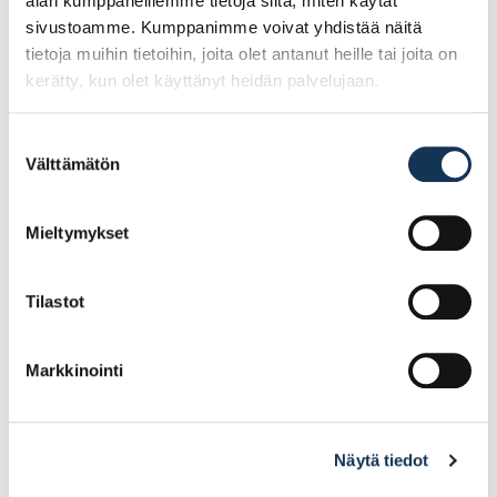
alan kumppaneillemme tietoja siitä, miten käytät
sivustoamme. Kumppanimme voivat yhdistää näitä
tietoja muihin tietoihin, joita olet antanut heille tai joita on
kerätty, kun olet käyttänyt heidän palvelujaan.
Suostumuksen
Välttämätön
valinta
Turvajalkine Sievi
Turvajalkine Sievi
Viper 2+ S3 koko 39, 43-
Viper 2+ S3 koko 38, 43-
52137-313-92M
52137-313-92M
Mieltymykset
107.25€ /pr
107.25€ /pr
(alv. 0%)
(alv. 0%)
Tilastot
Lisää tilauskoriin
Lisää tilauskoriin
Markkinointi
Ale!
Ale!
Näytä tiedot