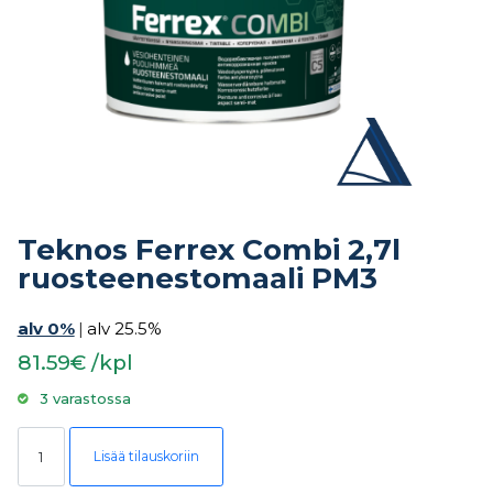
Teknos Ferrex Combi 2,7l
ruosteenestomaali PM3
alv 0%
|
alv 25.5%
81.59€ /kpl
3 varastossa
Teknos Ferrex Combi 2,7l ruosteenestomaali PM3 määrä
Lisää tilauskoriin