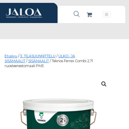
Products search
Päävalikko
Etusivu
/
3. TILASUUNNITTELU
/
ULKO- JA
SISÄMAALIT
/
SISÄMAALIT
/ Teknos Ferrex Combi 2,7l
ruosteenestomaali PM3