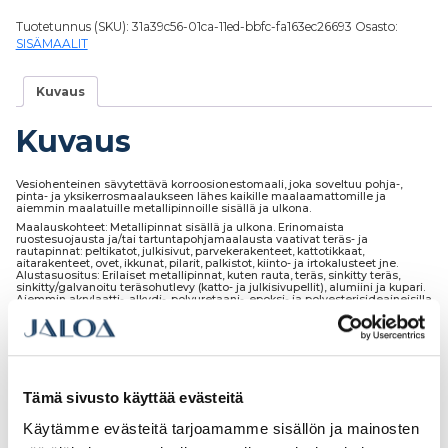
Tuotetunnus (SKU):
31a39c56-01ca-11ed-bbfc-fa163ec26693
Osasto:
SISÄMAALIT
Kuvaus
Kuvaus
Vesiohenteinen sävytettävä korroosionestomaali, joka soveltuu pohja-,
pinta- ja yksikerrosmaalaukseen lähes kaikille maalaamattomille ja
aiemmin maalatuille metallipinnoille sisällä ja ulkona.
Maalauskohteet: Metallipinnat sisällä ja ulkona. Erinomaista
ruostesuojausta ja/tai tartuntapohjamaalausta vaativat teräs- ja
rautapinnat: peltikatot, julkisivut, parvekerakenteet, kattotikkaat,
aitarakenteet, ovet, ikkunat, pilarit, palkistot, kiinto- ja irtokalusteet jne.
Alustasuositus: Erilaiset metallipinnat, kuten rauta, teräs, sinkitty teräs,
sinkitty/galvanoitu teräsohutlevy (katto- ja julkisivupellit), alumiini ja kupari.
Aiemmin akrylaatti-, alkydi-, polyuretaani-, epoksi- ja polyesterisideaineisilla
maaleilla tai pinnoitteilla pohja- tai pintamaalatut metallipinnat. Tartunta
myös konepajapohjamaalien päälle on hyvä. Tuotetta ei tarvitse hyvän
säänkestonsa vuoksi pintamaalata. Värisävyn ja kiillon säilyvyys on
erinomainen.
Tämä sivusto käyttää evästeitä
Käytämme evästeitä tarjoamamme sisällön ja mainosten