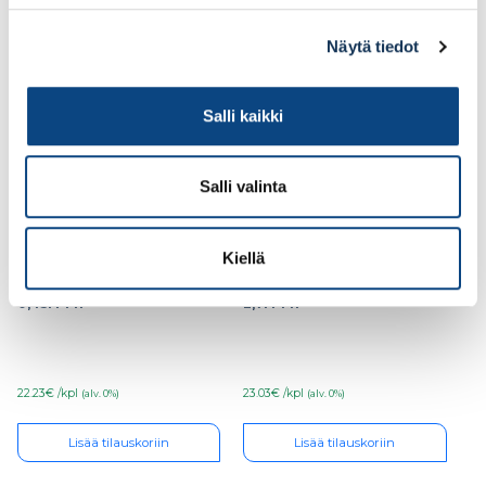
Lisää tilauskoriin
Lisää tilauskoriin
Näytä tiedot
Salli kaikki
Salli valinta
Kiellä
Teknos Futura Aqua 40
Seinämaali Ideo Pro 7
0,45l PM1
2,7l PM1
22.23€ /kpl
23.03€ /kpl
(alv. 0%)
(alv. 0%)
Lisää tilauskoriin
Lisää tilauskoriin