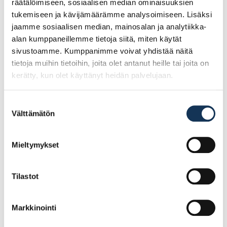
Tutustu myös
räätälöimiseen, sosiaalisen median ominaisuuksien
tukemiseen ja kävijämäärämme analysoimiseen. Lisäksi
jaamme sosiaalisen median, mainosalan ja analytiikka-
alan kumppaneillemme tietoja siitä, miten käytät
sivustoamme. Kumppanimme voivat yhdistää näitä
tietoja muihin tietoihin, joita olet antanut heille tai joita on
kerätty, kun olet käyttänyt heidän palvelujaan.
Suostumuksen
Välttämätön
valinta
Mieltymykset
Teknos Futura Aqua 20
Seinämaali Ideo Pro 7
0,9l NCS-0502-Y
18l PM1
Tilastot
31.83€ /kpl
101.99€ /kpl
(alv. 0%)
(alv. 0%)
Markkinointi