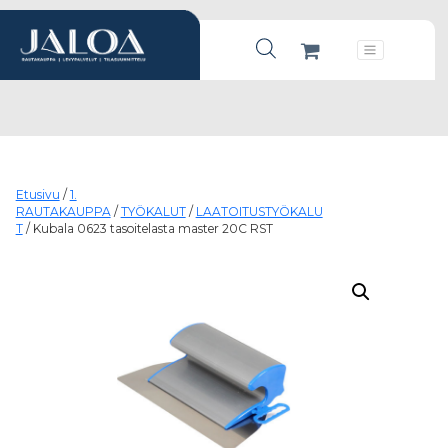
Products search
Päävalikko
Etusivu
/
1.
RAUTAKAUPPA
/
TYÖKALUT
/
LAATOITUSTYÖKALU
T
/ Kubala 0623 tasoitelasta master 20C RST