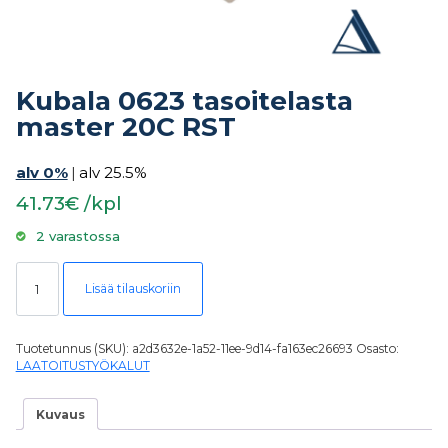
Kubala 0623 tasoitelasta
master 20C RST
alv 0%
|
alv 25.5%
41.73€ /kpl
2 varastossa
Kubala 0623 tasoitelasta master 20C RST määrä
Lisää tilauskoriin
Tuotetunnus (SKU):
a2d3632e-1a52-11ee-9d14-fa163ec26693
Osasto:
LAATOITUSTYÖKALUT
Kuvaus