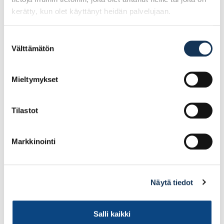
kerätty, kun olet käyttänyt heidän palvelujaan.
Kubala 0355
Kubala 0363 epoksi
muovihierrin 130×270
karhunkieli kova
Suostumuksen
120x250mm musta
Välttämätön
valinta
6.41€ /kpl
9.60€ /kpl
(alv. 0%)
(alv. 0%)
Mieltymykset
Lisää tilauskoriin
Lisää tilauskoriin
Tilastot
Markkinointi
Näytä tiedot
Salli kaikki