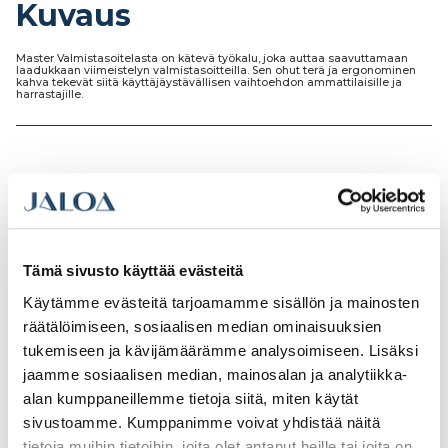
Kuvaus
Master Valmistasoitelasta on kätevä työkalu, joka auttaa saavuttamaan
laadukkaan viimeistelyn valmistasoitteilla. Sen ohut terä ja ergonominen
kahva tekevät siitä käyttäjäystävällisen vaihtoehdon ammattilaisille ja
harrastajille.
Tutustu myös
Tämä sivusto käyttää evästeitä
Käytämme evästeitä tarjoamamme sisällön ja mainosten
räätälöimiseen, sosiaalisen median ominaisuuksien
tukemiseen ja kävijämäärämme analysoimiseen. Lisäksi
jaamme sosiaalisen median, mainosalan ja analytiikka-
alan kumppaneillemme tietoja siitä, miten käytät
sivustoamme. Kumppanimme voivat yhdistää näitä
tietoja muihin tietoihin, joita olet antanut heille tai joita on