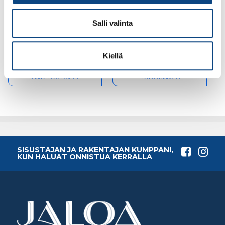
Kubala 1519 sakkaritilä
Kubala 1358 vesivaaka
pesuämpäriin 20l (1512)
profi 200cm
Salli valinta
Kiellä
3.11€ /kpl
56.41€ /kpl
(alv. 0%)
(alv. 0%)
Lisää tilauskoriin
Lisää tilauskoriin
SISUSTAJAN JA RAKENTAJAN KUMPPANI,
KUN HALUAT ONNISTUA KERRALLA