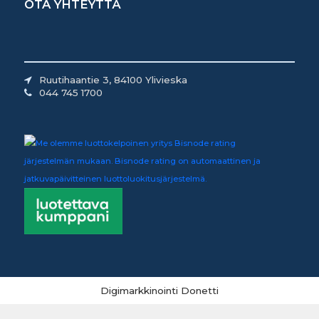
OTA YHTEYTTÄ
Ruutihaantie 3, 84100 Ylivieska
044 745 1700
Digimarkkinointi Donetti