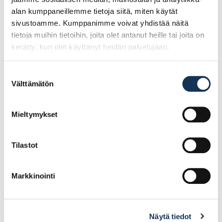
alan kumppaneillemme tietoja siitä, miten käytät
sivustoamme. Kumppanimme voivat yhdistää näitä
tietoja muihin tietoihin, joita olet antanut heille tai joita on
kerätty, kun olet käyttänyt heidän palvelujaan.
Suostumuksen
Välttämätön
valinta
Turvajalkine Giasco
Pilarikenkä 100mm
Stelvio S3, koko 41
kiinteä valuun,
(POISTUVA)
poistuva
Mieltymykset
Tilastot
175.82€ /pg
8.69€ /kpl
(alv. 0%)
(alv. 0%)
Lisää tilauskoriin
Lisää tilauskoriin
Markkinointi
Ale!
Näytä tiedot