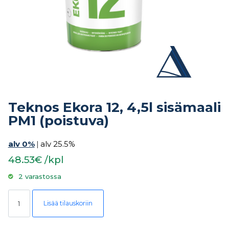
Teknos Ekora 12, 4,5l sisämaali
PM1 (poistuva)
alv 0%
|
alv 25.5%
48.53€ /kpl
2 varastossa
Teknos Ekora 12, 4,5l sisämaali PM1 (poistuva) määrä
Lisää tilauskoriin