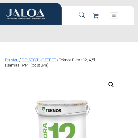
Products search
Päävalikko
Etusivu
/
POISTOTUOTTEET
/ Teknos Ekora 12, 4,5l
sisämaali PM1 (poistuva)