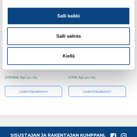
Salli kaikki
Salli valinta
Kevyttakka Schiedel
Tyrolit Katkaisulaikka
SIRIUS 3G MALLI
230/2,0/22,2mm Basic
Kiellä
(MALLIPOISTO)
(poistuva)
2039.84€ /kpl
4.70€ /kpl
(alv. 0%)
(alv. 0%)
Lisää tilauskoriin
Lisää tilauskoriin
SISUSTAJAN JA RAKENTAJAN KUMPPANI,