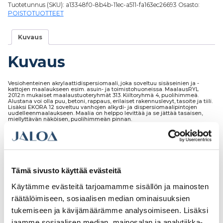
Tuotetunnus (SKU):
a13348f0-8b4b-11ec-a511-fa163ec26693
Osasto:
POISTOTUOTTEET
Kuvaus
Kuvaus
Vesiohenteinen akrylaattidispersiomaali, joka soveltuu sisäseinien ja -
kattojen maalaukseen esim. asuin- ja toimistohuoneissa. MaalausRYL
2012:n mukaiset maalaustuoteryhmät 313. Kiiltoryhmä 4, puolihimmeä.
Alustana voi olla puu, betoni, rappaus, erilaiset rakennuslevyt, tasoite ja tiili.
Lisäksi EKORA 12 soveltuu vanhojen alkydi- ja dispersiomaalipintojen
uudelleenmaalaukseen. Maalia on helppo levittää ja se jättää tasaisen,
miellyttävän näköisen, puolihimmeän pinnan.
Tutustu myös
Tämä sivusto käyttää evästeitä
Käytämme evästeitä tarjoamamme sisällön ja mainosten
räätälöimiseen, sosiaalisen median ominaisuuksien
tukemiseen ja kävijämäärämme analysoimiseen. Lisäksi
jaamme sosiaalisen median, mainosalan ja analytiikka-