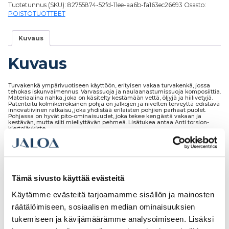
Tuotetunnus (SKU):
82755874-52fd-11ee-aa6b-fa163ec26693
Osasto:
POISTOTUOTTEET
Kuvaus
Kuvaus
Turvakenkä ympärivuotiseen käyttöön, erityisen vakaa turvakenkä, jossa
tehokas iskunvaimennus. Varvassuoja ja naulaanastumissuoja komposiittia.
Materiaalina nahka, joka on käsitelty kestämään vettä, öljyjä ja hiilivetyjä.
Patentoitu kolmikerroksinen pohja on jalkojen ja nivelten terveyttä edistävä
innovatiivinen ratkaisu, joka yhdistää erilaisten pohjien parhaat puolet.
Pohjassa on hyvät pito-ominaisuudet, joka tekee kengästä vakaan ja
kestävän, mutta silti miellyttävän pehmeä. Lisätukea antaa Anti torsion-
kiertojäykiste.
Tämä sivusto käyttää evästeitä
Tutustu myös
Käytämme evästeitä tarjoamamme sisällön ja mainosten
räätälöimiseen, sosiaalisen median ominaisuuksien
tukemiseen ja kävijämäärämme analysoimiseen. Lisäksi