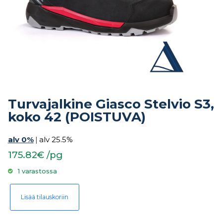
Turvajalkine Giasco Stelvio S3,
koko 42 (POISTUVA)
alv 0%
|
alv 25.5%
175.82€ /pg
1 varastossa
Turvajalkine Giasco Stelvio S3, koko 42 (POISTUVA) määrä
Lisää tilauskoriin