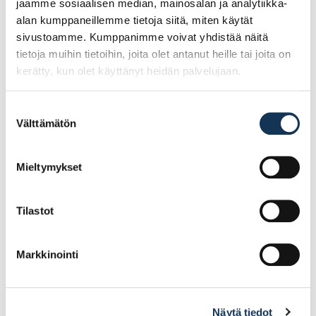
jaamme sosiaalisen median, mainosalan ja analytiikka-
alan kumppaneillemme tietoja siitä, miten käytät
sivustoamme. Kumppanimme voivat yhdistää näitä
tietoja muihin tietoihin, joita olet antanut heille tai joita on
kerätty, kun olet käyttänyt heidän palvelujaan.
Suostumuksen
Välttämätön
valinta
Teknos Kirjo Aqua 2,7l
LPC Marine Reef
peltikattomaali PM3
suihkuovi 90×200
Mieltymykset
(poistuva)
MALLIPOISTO
Tilastot
62.87€ /kpl
171.31€ /kpl
(alv. 0%)
(alv. 0%)
Lisää tilauskoriin
Lisää tilauskoriin
Markkinointi
Näytä tiedot