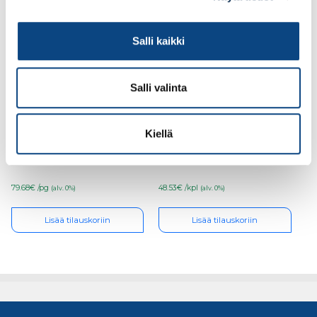
Salli kaikki
Salli valinta
Senco rullanaula 16°
Teknos Ekora 12, 4,5l
50×2,1 LS kirkas kampa
sisämaali PM1
Kiellä
SE21APB (poistuva)
(poistuva)
79.68€ /pg
48.53€ /kpl
(alv. 0%)
(alv. 0%)
Lisää tilauskoriin
Lisää tilauskoriin