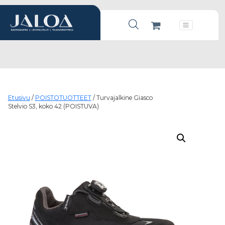
Products search
Päävalikko
Etusivu
/
POISTOTUOTTEET
/ Turvajalkine Giasco
Stelvio S3, koko 42 (POISTUVA)