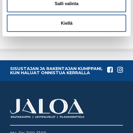
Salli valinta
79.68€ /pg
175.82€ /pg
(alv. 0%)
(alv. 0%)
Kiellä
Lisää tilauskoriin
Lisää tilauskoriin
SISUSTAJAN JA RAKENTAJAN KUMPPANI,
KUN HALUAT ONNISTUA KERRALLA
Ma-Pe: 7:00-17:00