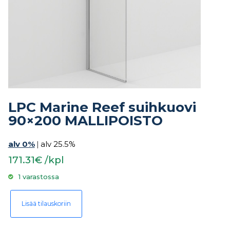
LPC Marine Reef suihkuovi
90×200 MALLIPOISTO
alv 0%
|
alv 25.5%
171.31€ /kpl
1 varastossa
LPC Marine Reef suihkuovi 90x200 MALLIPOISTO määrä
Lisää tilauskoriin