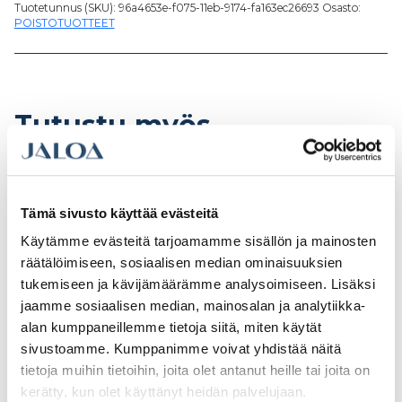
Tuotetunnus (SKU):
96a4653e-f075-11eb-9174-fa163ec26693
Osasto:
POISTOTUOTTEET
Tutustu myös
Tämä sivusto käyttää evästeitä
Käytämme evästeitä tarjoamamme sisällön ja mainosten
räätälöimiseen, sosiaalisen median ominaisuuksien
tukemiseen ja kävijämäärämme analysoimiseen. Lisäksi
jaamme sosiaalisen median, mainosalan ja analytiikka-
alan kumppaneillemme tietoja siitä, miten käytät
sivustoamme. Kumppanimme voivat yhdistää näitä
tietoja muihin tietoihin, joita olet antanut heille tai joita on
kerätty, kun olet käyttänyt heidän palvelujaan.
3M Katkaisulaikka
Tyrolit Katkaisulaikka