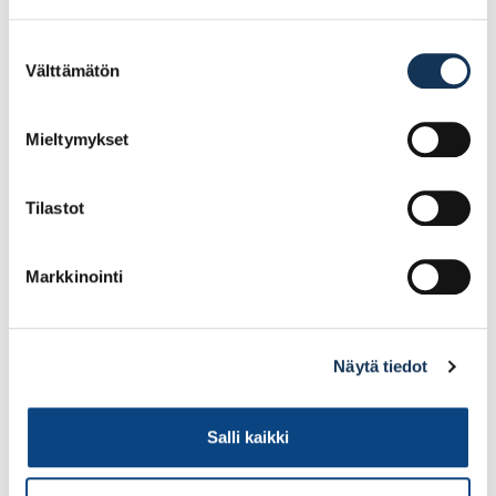
Cubitron II 230x2x22,2
230/2,0/22,2mm Basic
(poistuva)
(poistuva)
Suostumuksen
Välttämätön
valinta
8.69€ /kpl
4.70€ /kpl
(alv. 0%)
(alv. 0%)
Mieltymykset
Lisää tilauskoriin
Lisää tilauskoriin
Tilastot
Markkinointi
Näytä tiedot
Salli kaikki
Senco rullanaula 16°
Turvajalkine Giasco
50×2,1 LS kirkas kampa
Stelvio S3, koko 40
SE21APB (poistuva)
(POISTUVA)