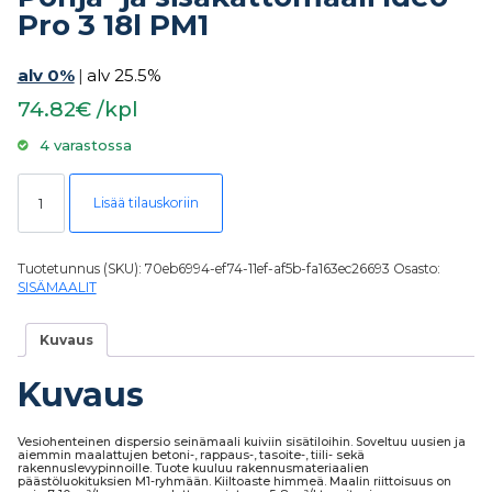
Pro 3 18l PM1
alv 0%
|
alv 25.5%
74.82€ /kpl
4 varastossa
Pohja- ja sisäkattomaali Ideo Pro 3 18l PM1 määrä
Lisää tilauskoriin
Tuotetunnus (SKU):
70eb6994-ef74-11ef-af5b-fa163ec26693
Osasto:
SISÄMAALIT
Kuvaus
Kuvaus
Vesiohenteinen dispersio seinämaali kuiviin sisätiloihin. Soveltuu uusien ja
aiemmin maalattujen betoni-, rappaus-, tasoite-, tiili- sekä
rakennuslevypinnoille. Tuote kuuluu rakennusmateriaalien
päästöluokituksien M1-ryhmään. Kiiltoaste himmeä. Maalin riittoisuus on