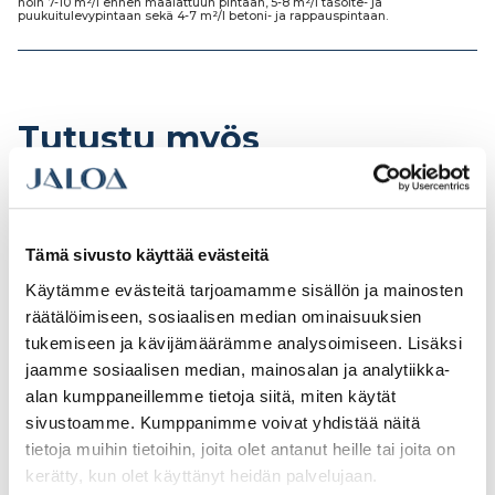
noin
7-10 m²/l ennen maalattuun pintaan, 5-8 m²/l tasoite- ja
puukuitulevypintaan sekä 4-7 m²/l betoni- ja rappauspintaan.
Tutustu myös
Tämä sivusto käyttää evästeitä
Käytämme evästeitä tarjoamamme sisällön ja mainosten
räätälöimiseen, sosiaalisen median ominaisuuksien
tukemiseen ja kävijämäärämme analysoimiseen. Lisäksi
jaamme sosiaalisen median, mainosalan ja analytiikka-
alan kumppaneillemme tietoja siitä, miten käytät
sivustoamme. Kumppanimme voivat yhdistää näitä
tietoja muihin tietoihin, joita olet antanut heille tai joita on
Teknos Futura Aqua 20
Teknos Futura Aqua 40
kerätty, kun olet käyttänyt heidän palvelujaan.
0,45l NCS-0502-Y
0,9l PM1