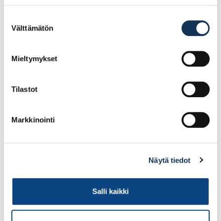
Suostumuksen
Välttämätön
valinta
22.27€ /kpl
31.00€ /kpl
(alv. 0%)
(alv. 0%)
Lisää tilauskoriin
Lisää tilauskoriin
Mieltymykset
Tilastot
Markkinointi
Näytä tiedot
Teknos Futura Aqua 40
Teknos Ferrex Combi
Salli kaikki
0,45l PM1
2,7l ruosteenestomaali
PM1