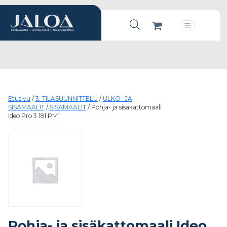
Products search
Päävalikko
Etusivu
/
3. TILASUUNNITTELU
/
ULKO- JA
SISÄMAALIT
/
SISÄMAALIT
/ Pohja- ja sisäkattomaali
Ideo Pro 3 18l PM1
Pohja- ja sisäkattomaali Ideo