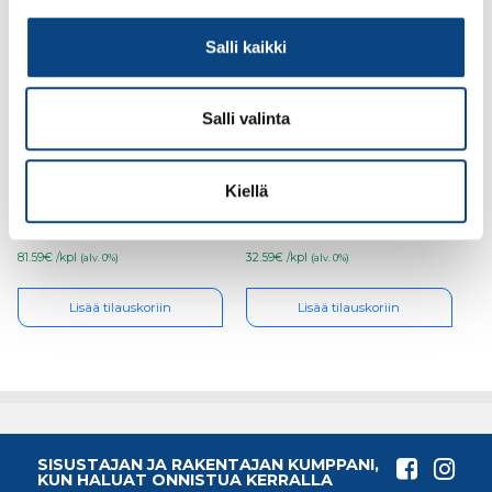
Salli kaikki
Salli valinta
Teknos Ferrex Combi
Teknos Ferrex Combi
2,7l ruosteenestomaali
0,9l ruosteenestomaali
PM1
PM3
Kiellä
81.59€ /kpl
32.59€ /kpl
(alv. 0%)
(alv. 0%)
Lisää tilauskoriin
Lisää tilauskoriin
SISUSTAJAN JA RAKENTAJAN KUMPPANI,
KUN HALUAT ONNISTUA KERRALLA