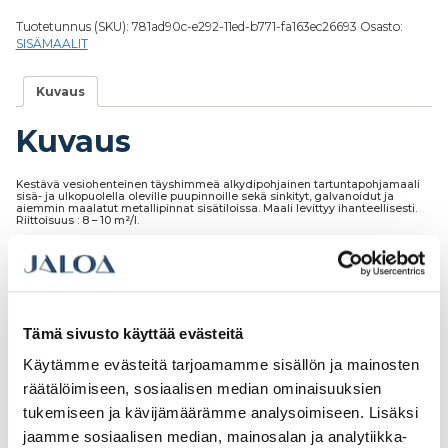
Tuotetunnus (SKU):
781ad90c-e292-11ed-b771-fa163ec26693
Osasto:
SISÄMAALIT
Kuvaus
Kuvaus
Kestävä vesiohenteinen täyshimmeä alkydipohjainen tartuntapohjamaali
sisä- ja ulkopuolella oleville puupinnoille sekä sinkityt, galvanoidut ja
aiemmin maalatut metallipinnat sisätiloissa. Maali levittyy ihanteellisesti.
Riittoisuus : 8 – 10 m²/l.
Tutustu myös
Tämä sivusto käyttää evästeitä
Käytämme evästeitä tarjoamamme sisällön ja mainosten
räätälöimiseen, sosiaalisen median ominaisuuksien
tukemiseen ja kävijämäärämme analysoimiseen. Lisäksi
jaamme sosiaalisen median, mainosalan ja analytiikka-