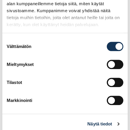
alan kumppaneillemme tietoja siitä, miten käytät
sivustoamme. Kumppanimme voivat yhdistää näitä
tietoja muihin tietoihin, joita olet antanut heille tai joita on
kerätty, kun olet käyttänyt heidän palvelujaan.
Suostumuksen
Välttämätön
valinta
Teknos Trend 3 0,9l
Seinämaali Ideo Pro 7
pohjamaali
2,7l PM1
Mieltymykset
14.90€ /kpl
23.03€ /kpl
(alv. 0%)
(alv. 0%)
Tilastot
Lisää tilauskoriin
Lisää tilauskoriin
Markkinointi
Näytä tiedot