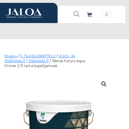
Products search
Päävalikko
Etusivu
/
3. TILASUUNNITTELU
/
ULKO- JA
SISÄMAALIT
/
SISÄMAALIT
/ Teknos Futura Aqua
Primer 2,7l tartuntapohjamaali