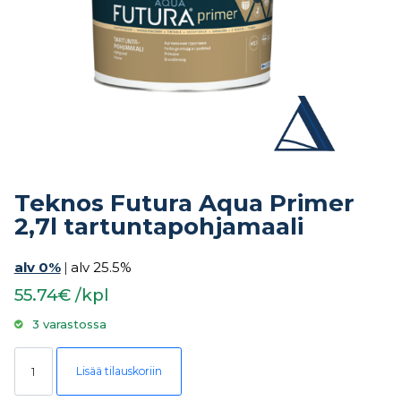
Teknos Futura Aqua Primer
2,7l tartuntapohjamaali
alv 0%
|
alv 25.5%
55.74€ /kpl
3 varastossa
Teknos Futura Aqua Primer 2,7l tartuntapohjamaali määrä
Lisää tilauskoriin