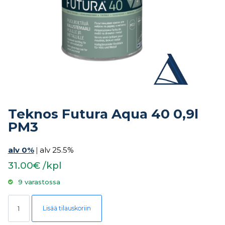
Teknos Futura Aqua 40 0,9l
PM3
alv 0%
|
alv 25.5%
31.00€ /kpl
9 varastossa
Teknos Futura Aqua 40 0,9l PM3 määrä
Lisää tilauskoriin