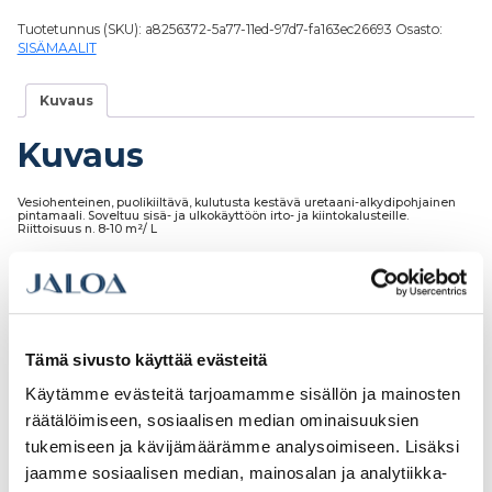
Tuotetunnus (SKU):
a8256372-5a77-11ed-97d7-fa163ec26693
Osasto:
SISÄMAALIT
Kuvaus
Kuvaus
Vesiohenteinen, puolikiiltävä, kulutusta kestävä uretaani-alkydipohjainen
pintamaali. Soveltuu sisä- ja ulkokäyttöön irto- ja kiintokalusteille.
Riittoisuus n. 8-10 m²/ L
Tutustu myös
Tämä sivusto käyttää evästeitä
Käytämme evästeitä tarjoamamme sisällön ja mainosten
räätälöimiseen, sosiaalisen median ominaisuuksien
tukemiseen ja kävijämäärämme analysoimiseen. Lisäksi
jaamme sosiaalisen median, mainosalan ja analytiikka-