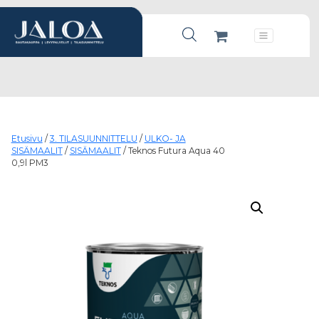
Products search
Päävalikko
Etusivu
/
3. TILASUUNNITTELU
/
ULKO- JA
SISÄMAALIT
/
SISÄMAALIT
/ Teknos Futura Aqua 40
0,9l PM3