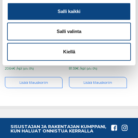
Salli kaikki
Salli valinta
Teknos Ferrex Combi
Teknos Ferrex Combi
0,45l
2,7l ruosteenestomaali
ruosteenestomaali
PM3
PM1
Kiellä
20.64€ /kpl
81.59€ /kpl
(alv. 0%)
(alv. 0%)
Lisää tilauskoriin
Lisää tilauskoriin
SISUSTAJAN JA RAKENTAJAN KUMPPANI,
KUN HALUAT ONNISTUA KERRALLA