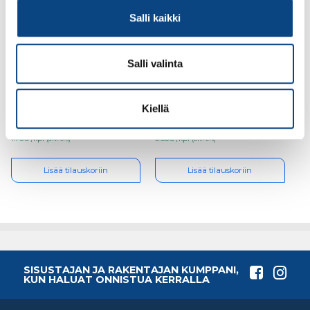
Salli kaikki
Salli valinta
Kulmarauta
Kulmarauta
105x105x90x3
50x50x35x2,5
vahvistettu
Kiellä
1.75€ /kpl
0.56€ /kpl
(alv. 0%)
(alv. 0%)
Lisää tilauskoriin
Lisää tilauskoriin
SISUSTAJAN JA RAKENTAJAN KUMPPANI,
KUN HALUAT ONNISTUA KERRALLA