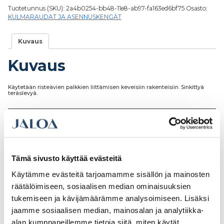
Tuotetunnus (SKU):
2a4b0254-bb48-11e8-ab97-fa163ed6bf75
Osasto:
KULMARAUDAT JA ASENNUSKENGÄT
Kuvaus
Kuvaus
Käytetään risteävien palkkien liittämisen keveisiin rakenteisiin. Sinkittyä
teräslevyä.
Tutustu myös
Tämä sivusto käyttää evästeitä
Käytämme evästeitä tarjoamamme sisällön ja mainosten
räätälöimiseen, sosiaalisen median ominaisuuksien
tukemiseen ja kävijämäärämme analysoimiseen. Lisäksi
jaamme sosiaalisen median, mainosalan ja analytiikka-
alan kumppaneillemme tietoja siitä, miten käytät