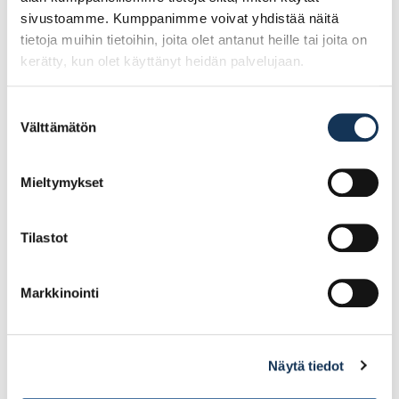
sivustoamme. Kumppanimme voivat yhdistää näitä
tietoja muihin tietoihin, joita olet antanut heille tai joita on
kerätty, kun olet käyttänyt heidän palvelujaan.
Suostumuksen
Välttämätön
valinta
Pilarikenkä 80-120mm
Kulmarauta
jalustalla
40x40x40x2,0
Mieltymykset
15.86€ /kpl
0.32€ /kpl
(alv. 0%)
(alv. 0%)
Tilastot
Lisää tilauskoriin
Lisää tilauskoriin
Markkinointi
Näytä tiedot