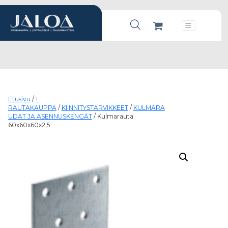
Products search
Päävalikko
Etusivu
/
1.
RAUTAKAUPPA
/
KIINNITYSTARVIKKEET
/
KULMARA
UDAT JA ASENNUSKENGÄT
/ Kulmarauta
60x60x60x2,5