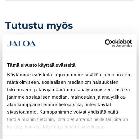
Tutustu myös
Tämä sivusto käyttää evästeitä
Käytämme evästeitä tarjoamamme sisällön ja mainosten
räätälöimiseen, sosiaalisen median ominaisuuksien
tukemiseen ja kävijämäärämme analysoimiseen. Lisäksi
jaamme sosiaalisen median, mainosalan ja analytiikka-
alan kumppaneillemme tietoja siitä, miten käytät
sivustoamme. Kumppanimme voivat yhdistää näitä
Kulmarauta
Kulmarauta
tietoja muihin tietoihin, joita olet antanut heille tai joita on
90×35(40)x40x2,5
40x40x20x2,0
kerätty, kun olet käyttänyt heidän palvelujaan.