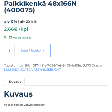
Palkkikenkä 48x166N
(400075)
alv 0%
|
alv 25.5%
2.66€ /kpl
13 varastossa
Palkkikenkä 48x166N (400075) määrä
Lisää tilauskoriin
Tuotetunnus (SKU):
5374491a-709d-11e8-9409-fa163ed6bf75
Osasto:
KULMARAUDAT JA ASENNUSKENGÄT
Kuvaus
Kuvaus
Palkkiliitosten vahvistamiseen.