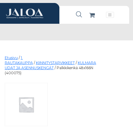
Products search
Päävalikko
Etusivu
/
1.
RAUTAKAUPPA
/
KIINNITYSTARVIKKEET
/
KULMARA
UDAT JA ASENNUSKENGÄT
/ Palkkikenkä 48x166N
(400075)