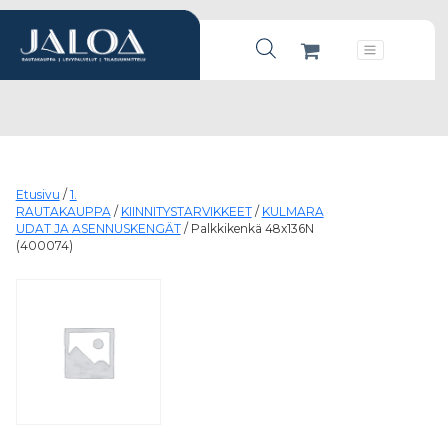
Products search
Päävalikko
Etusivu
/
1.
RAUTAKAUPPA
/
KIINNITYSTARVIKKEET
/
KULMARA
UDAT JA ASENNUSKENGÄT
/ Palkkikenkä 48x136N
(400074)