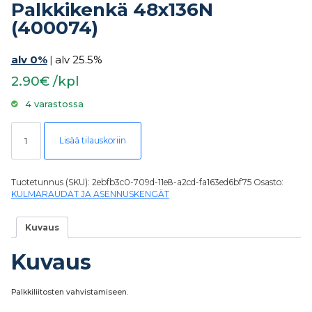
Palkkikenkä 48x136N
(400074)
alv 0%
|
alv 25.5%
2.90€ /kpl
4 varastossa
Palkkikenkä 48x136N (400074) määrä
Lisää tilauskoriin
Tuotetunnus (SKU):
2ebfb3c0-709d-11e8-a2cd-fa163ed6bf75
Osasto:
KULMARAUDAT JA ASENNUSKENGÄT
Kuvaus
Kuvaus
Palkkiliitosten vahvistamiseen.