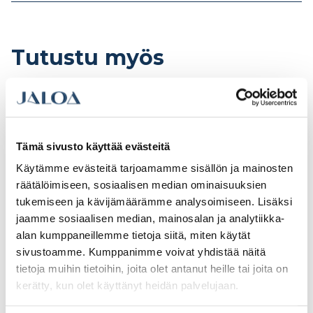
Tutustu myös
Tämä sivusto käyttää evästeitä
Käytämme evästeitä tarjoamamme sisällön ja mainosten
räätälöimiseen, sosiaalisen median ominaisuuksien
tukemiseen ja kävijämäärämme analysoimiseen. Lisäksi
jaamme sosiaalisen median, mainosalan ja analytiikka-
alan kumppaneillemme tietoja siitä, miten käytät
sivustoamme. Kumppanimme voivat yhdistää näitä
Kulmarauta
Palkkikenkä 48x166N
tietoja muihin tietoihin, joita olet antanut heille tai joita on
50x50x35x2,5
(400075)
kerätty, kun olet käyttänyt heidän palvelujaan.