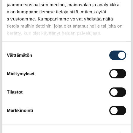
jaamme sosiaalisen median, mainosalan ja analytiikka-
alan kumppaneillemme tietoja siitä, miten käytät
sivustoamme. Kumppanimme voivat yhdistää näitä
tietoja muihin tietoihin, joita olet antanut heille tai joita on
kerätty, kun olet käyttänyt heidän palvelujaan.
Suostumuksen
Välttämätön
valinta
Helaform, alaohjain
Helaform, pysäytin KP-
Mieltymykset
AO-14/40mm laakeri
300/500
(poistuva)
Tilastot
20.12€ /kpl
17.18€ /kpl
(alv. 0%)
(alv. 0%)
Markkinointi
Lisää tilauskoriin
Lisää tilauskoriin