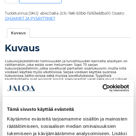
Tuotetunnus (SKU):
ab4c0a8a-2c1c-11e8-b3bb-fa163eddba10
Osasto:
OHJAIMET JA PYSÄYTTIMET
Kuvaus
Kuvaus
Liukuovijärjestelmän toimivuuden ja turvallisuuden kannalta alaohjain on
välttämätön, joka estää oven heilumisen. Sopii 75 sarjan
liukuovijärjestelmiin, jotka soveltuvat parhaiten sisäliukuoviin, mutta niitä
voidaan käyttää myös ulkotiloissa. Sarjaa voidaan käyttää suorissa
liukuovissa, taitto-ovissa sekä muissa sovellutuksissa. Tyypillisiä
käyttökohteita ovat asunnot, koulut, pienvarastot, vajat sekä muut julkiset
tilat.
Tämä sivusto käyttää evästeitä
Tutustu myös
Käytämme evästeitä tarjoamamme sisällön ja mainosten
räätälöimiseen, sosiaalisen median ominaisuuksien
tukemiseen ja kävijämäärämme analysoimiseen. Lisäksi