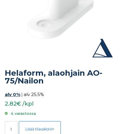
Helaform, alaohjain AO-
75/Nailon
alv 0%
|
alv 25.5%
2.82€ /kpl
4 varastossa
Helaform, alaohjain AO-75/Nailon määrä
Lisää tilauskoriin