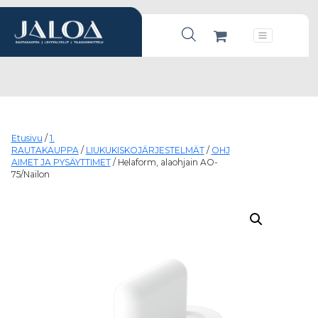
Products search
Päävalikko
Etusivu
/
1.
RAUTAKAUPPA
/
LIUKUKISKOJÄRJESTELMÄT
/
OHJ
AIMET JA PYSÄYTTIMET
/ Helaform, alaohjain AO-
75/Nailon