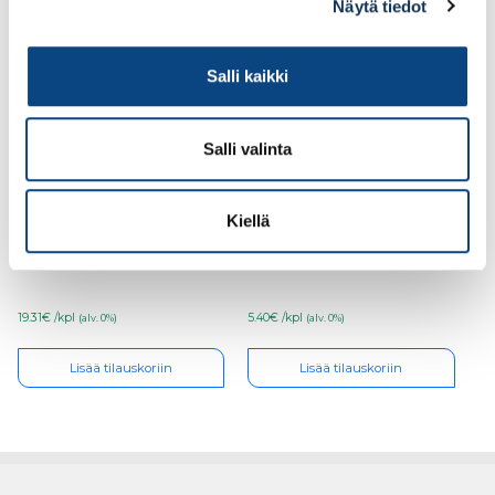
Näytä tiedot
Salli kaikki
Salli valinta
Helaform, alaohjain
Helaform, pysäytin
Kiellä
AOL-12/19mm laakeri
Clipstop-75 (poistuva)
19.31€ /kpl
5.40€ /kpl
(alv. 0%)
(alv. 0%)
Lisää tilauskoriin
Lisää tilauskoriin