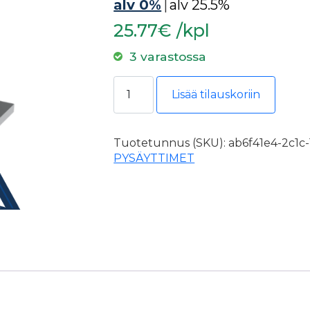
alv 0%
|
alv 25.5%
25.77€ /kpl
3 varastossa
Helaform, alaohjain AO-22/19mm laa
Lisää tilauskoriin
Tuotetunnus (SKU):
ab6f41e4-2c1c
PYSÄYTTIMET