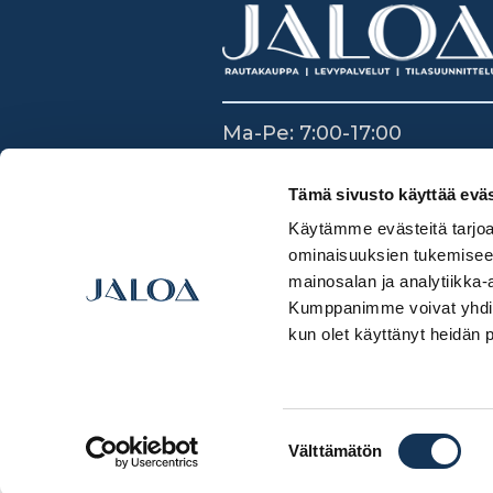
Ma-Pe: 7:00-17:00
La: 8:30-14:00
Su: Suljettu
Tämä sivusto käyttää eväs
Käytämme evästeitä tarjoa
ominaisuuksien tukemisee
mainosalan ja analytiikka-
Kumppanimme voivat yhdistää 
kun olet käyttänyt heidän 
Suostumuksen
Välttämätön
valinta