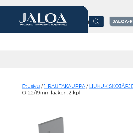
Products search
JALOA-
Päävalikko
Etusivu
/
1. RAUTAKAUPPA
/
LIUKUKISKOJÄRJ
O-22/19mm laakeri, 2 kpl