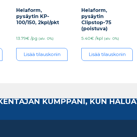
Helaform,
Helaform,
pysäytin KP-
pysäytin
100/150, 2kpl/pkt
Clipstop-75
(poistuva)
13.79€ /pg
5.40€ /kpl
(alv. 0%)
(alv. 0%)
Lisää tilauskoriin
Lisää tilauskoriin
AKENTAJAN KUMPPANI, KUN HALUA