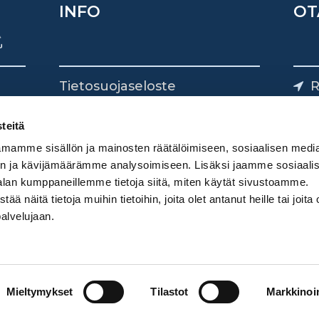
INFO
OT
Tietosuojaseloste
R
Yhteystiedot
Yliv
0
teitä
mamme sisällön ja mainosten räätälöimiseen, sosiaalisen medi
n ja kävijämäärämme analysoimiseen. Lisäksi jaamme sosiaali
alan kumppaneillemme tietoja siitä, miten käytät sivustoamme.
näitä tietoja muihin tietoihin, joita olet antanut heille tai joita 
palvelujaan.
Mieltymykset
Tilastot
Markkinoin
Digimarkkinointi Donetti