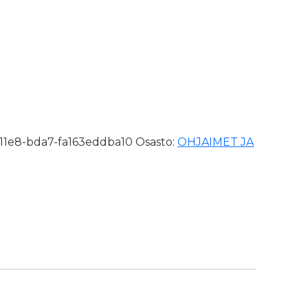
keri, 2 kpl määrä
-11e8-bda7-fa163eddba10
Osasto:
OHJAIMET JA