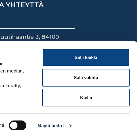
A YHTEYTTÄ
uutihaantie 3, 84100
ieska
44 745 1700
Salli kaikki
an
sen median,
Salli valinta
on kerätty,
Kiellä
ti
Näytä tiedot