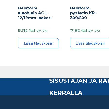
Helaform,
Helaform,
alaohjain AOL-
pysäytin KP-
12/19mm laakeri
300/500
19.31€ /kpl
17.18€ /kpl
(alv. 0%)
(alv. 0%)
Lisää tilauskoriin
Lisää tilauskoriin
SISUSTAJAN JA R
KERRALLA