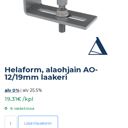
Helaform, alaohjain AO-
12/19mm laakeri
alv 0%
|
alv 25.5%
19.31€ /kpl
6 varastossa
Helaform, alaohjain AO-12/19mm laakeri määrä
Lisää tilauskoriin