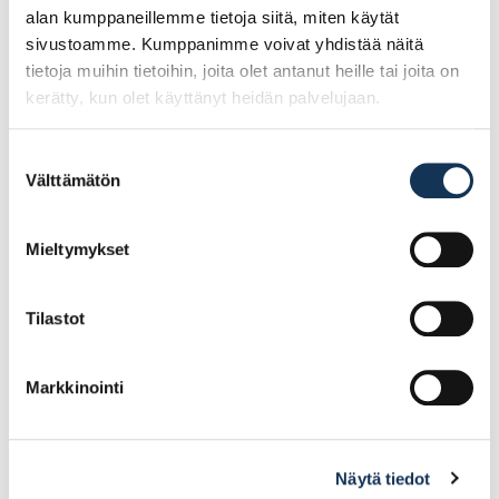
alan kumppaneillemme tietoja siitä, miten käytät
sivustoamme. Kumppanimme voivat yhdistää näitä
tietoja muihin tietoihin, joita olet antanut heille tai joita on
kerätty, kun olet käyttänyt heidän palvelujaan.
Suostumuksen
Välttämätön
valinta
Helaform, alaohjain
Helaform, pysäytin KP-
AO-75/Nailon
75/100
Mieltymykset
2.82€ /kpl
4.92€ /kpl
(alv. 0%)
(alv. 0%)
Tilastot
Lisää tilauskoriin
Lisää tilauskoriin
Markkinointi
Näytä tiedot