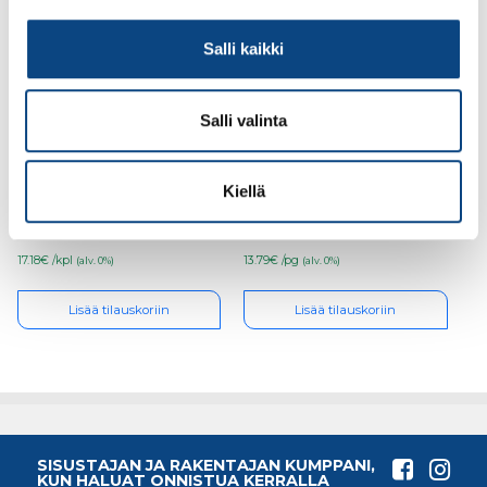
Salli kaikki
Salli valinta
Helaform, pysäytin KP-
Helaform, pysäytin KP-
300/500
100/150, 2kpl/pkt
Kiellä
17.18€ /kpl
13.79€ /pg
(alv. 0%)
(alv. 0%)
Lisää tilauskoriin
Lisää tilauskoriin
SISUSTAJAN JA RAKENTAJAN KUMPPANI,
KUN HALUAT ONNISTUA KERRALLA