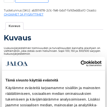
Tuotetunnus (SKU):
ab599678-2c1c-11e8-bda7-fa163eddba10
Osasto:
OHJAIMET JA PYSÄYTTIMET
Kuvaus
Kuvaus
Liukuovijärjestelmän toimivuuden ja turvallisuuden kannalta alaohjain on
välttämätön, joka estää oven heilumisen. Sopii 100, 150 ja 300/500 sarjojen
liukuovijärjestelmiin
Tutustu myös
Tämä sivusto käyttää evästeitä
Käytämme evästeitä tarjoamamme sisällön ja mainosten
räätälöimiseen, sosiaalisen median ominaisuuksien
tukemiseen ja kävijämäärämme analysoimiseen. Lisäksi
jaamme sosiaalisen median, mainosalan ja analytiikka-