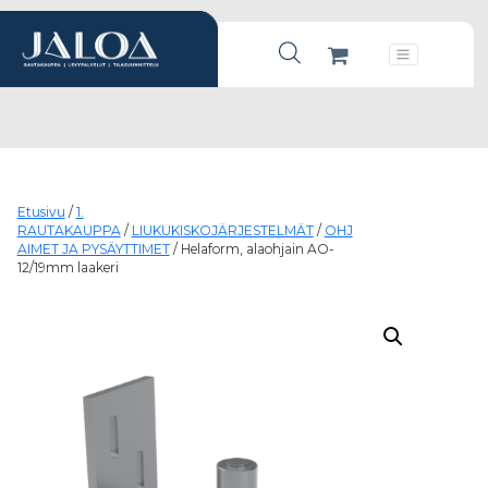
Products search
Päävalikko
Etusivu
/
1.
RAUTAKAUPPA
/
LIUKUKISKOJÄRJESTELMÄT
/
OHJ
AIMET JA PYSÄYTTIMET
/ Helaform, alaohjain AO-
12/19mm laakeri