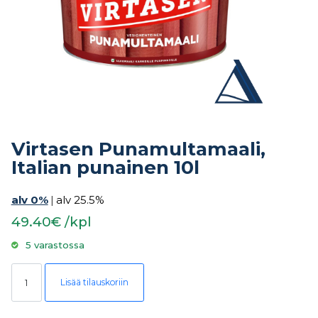
Virtasen Punamultamaali,
Italian punainen 10l
alv 0%
|
alv 25.5%
49.40€ /kpl
5 varastossa
Virtasen Punamultamaali, Italian punainen 10l määrä
Lisää tilauskoriin