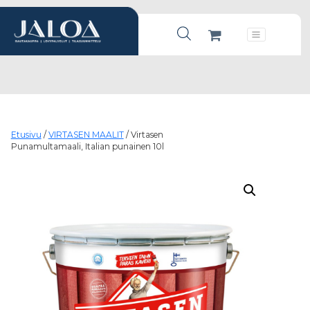
Products search
Päävalikko
Etusivu
/
VIRTASEN MAALIT
/ Virtasen
Punamultamaali, Italian punainen 10l