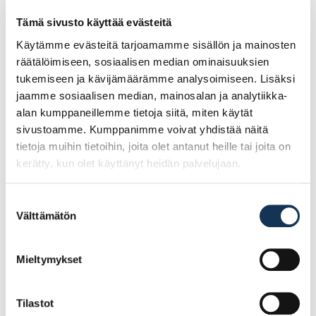
moderneihin rakennuksiin.
Karkeat hirsi- ja sahalautapinnat:
Soveltuu erityisesti karkeille
Tämä sivusto käyttää evästeitä
puupinnoille, olivatpa ne uusia tai aiemmin punamultamaalilla
Käytämme evästeitä tarjoamamme sisällön ja mainosten
käsiteltyjä.
räätälöimiseen, sosiaalisen median ominaisuuksien
tukemiseen ja kävijämäärämme analysoimiseen. Lisäksi
jaamme sosiaalisen median, mainosalan ja analytiikka-
alan kumppaneillemme tietoja siitä, miten käytät
Tutustu myös
sivustoamme. Kumppanimme voivat yhdistää näitä
tietoja muihin tietoihin, joita olet antanut heille tai joita on
kerätty, kun olet käyttänyt heidän palvelujaan.
Suostumuksen
Välttämätön
valinta
Mieltymykset
Tilastot