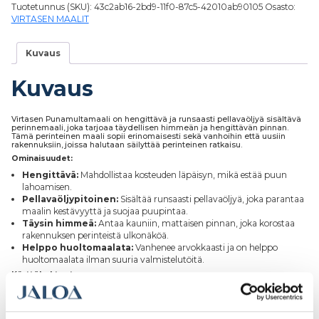
Tuotetunnus (SKU):
43c2ab16-2bd9-11f0-87c5-42010ab90105
Osasto:
VIRTASEN MAALIT
Kuvaus
Kuvaus
Virtasen Punamultamaali on hengittävä ja runsaasti pellavaöljyä sisältävä
perinnemaali, joka tarjoaa täydellisen himmeän ja hengittävän pinnan.
Tämä perinteinen maali sopii erinomaisesti sekä vanhoihin että uusiin
rakennuksiin, joissa halutaan säilyttää perinteinen ratkaisu.
Ominaisuudet:
Hengittävä:
Mahdollistaa kosteuden läpäisyn, mikä estää puun
lahoamisen.
Pellavaöljypitoinen:
Sisältää runsaasti pellavaöljyä, joka parantaa
maalin kestävyyttä ja suojaa puupintaa.
Täysin himmeä:
Antaa kauniin, mattaisen pinnan, joka korostaa
rakennuksen perinteistä ulkonäköä.
Helppo huoltomaalata:
Vanhenee arvokkaasti ja on helppo
huoltomaalata ilman suuria valmistelutöitä.
Käyttökohteet:
Vanhoihin rakennuksiin:
Säilyttää historialliset ja perinteiset
piirteet.
Uusiin rakennuksiin:
Tarjoaa perinteisen ja hengittävän ratkaisun