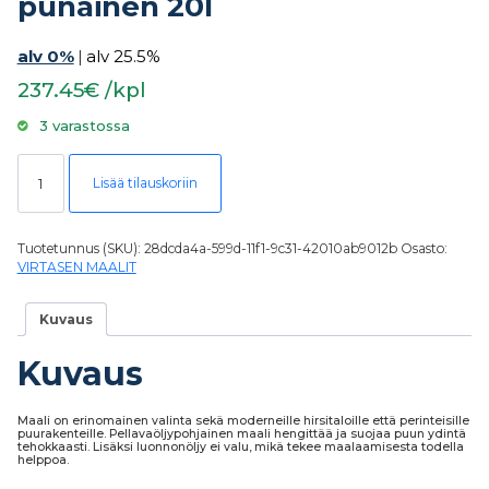
punainen 20l
alv 0%
|
alv 25.5%
237.45€ /kpl
3 varastossa
Virtasen 4 öljynmaali wanha punainen 20l määrä
Lisää tilauskoriin
Tuotetunnus (SKU):
28dcda4a-599d-11f1-9c31-42010ab9012b
Osasto:
VIRTASEN MAALIT
Kuvaus
Kuvaus
Maali on erinomainen valinta sekä moderneille hirsitaloille että perinteisille
puurakenteille. Pellavaöljypohjainen maali hengittää ja suojaa puun ydintä
tehokkaasti. Lisäksi luonnonöljy ei valu, mikä tekee maalaamisesta todella
helppoa.