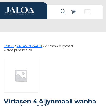
Products search
Päävalikko
Etusivu
/
VIRTASEN MAALIT
/ Virtasen 4 öljynmaali
wanha punainen 20l
Virtasen 4 öljynmaali wanha