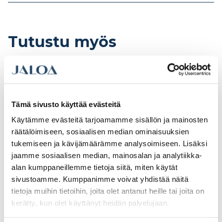
Tutustu myös
Tämä sivusto käyttää evästeitä
Käytämme evästeitä tarjoamamme sisällön ja mainosten
räätälöimiseen, sosiaalisen median ominaisuuksien
tukemiseen ja kävijämäärämme analysoimiseen. Lisäksi
jaamme sosiaalisen median, mainosalan ja analytiikka-
alan kumppaneillemme tietoja siitä, miten käytät
sivustoamme. Kumppanimme voivat yhdistää näitä
Virtasen
Virtasen 4 öljynmaali C
tietoja muihin tietoihin, joita olet antanut heille tai joita on
homeentappaja 1l
sävytettävä 18l
kerätty, kun olet käyttänyt heidän palvelujaan.