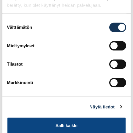
kerätty, kun olet käyttänyt heidän palvelujaan.
Tason taivetasolista
Kalustesokkelin
R6, alumiini
muovitiiviste €/jm (á
4m)
Suostumuksen
Välttämätön
valinta
12.10€ /kpl
4.98€ /m
(alv. 0%)
(alv. 0%)
Mieltymykset
Lisää tilauskoriin
Lisää tilauskoriin
Tilastot
Markkinointi
Näytä tiedot
Salli kaikki