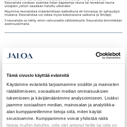
Reunalista voidaan asentaa listan kapeampi reuna tai leveämpi reuna
ulospäin, jolloin saadaan haluttu ulkonäkö.
Myymme reunalistaa määrämittaan katkottuna eli hinnassa on sahaustyö
mukana. Reunalistaa voi ostaa myös kokonaisina salkoina (á 3m/kpl)
J-reunalista on tehty 4mm vahvuiselle välitilalevylle. Reunalista kiinnitetään
asennusliimalla.
Tutustu myös
Tämä sivusto käyttää evästeitä
Käytämme evästeitä tarjoamamme sisällön ja mainosten
räätälöimiseen, sosiaalisen median ominaisuuksien
tukemiseen ja kävijämäärämme analysoimiseen. Lisäksi
jaamme sosiaalisen median, mainosalan ja analytiikka-
alan kumppaneillemme tietoja siitä, miten käytät
sivustoamme. Kumppanimme voivat yhdistää näitä
tietoja muihin tietoihin, joita olet antanut heille tai joita on