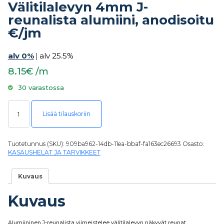
Välitilalevyn 4mm J-
reunalista alumiini, anodisoitu
€/jm
alv 0%
|
alv 25.5%
8.15€ /m
30 varastossa
Välitilalevyn 4mm J-reunalista alumiini, anodisoitu €/jm määrä
Lisää tilauskoriin
Tuotetunnus (SKU):
909ba962-14db-11ea-bbaf-fa163ec26693
Osasto:
KASAUSHELAT JA TARVIKKEET
Kuvaus
Kuvaus
Alumiininen J-reunalista viimeistelee välitilalevyn näkyvät reunat.