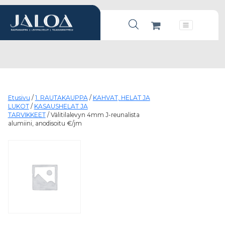
Products search
Päävalikko
Etusivu
/
1. RAUTAKAUPPA
/
KAHVAT, HELAT JA
LUKOT
/
KASAUSHELAT JA
TARVIKKEET
/ Välitilalevyn 4mm J-reunalista
alumiini, anodisoitu €/jm