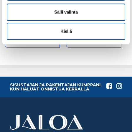
Välitilalevyn 4mm H-
Välitilalevyn 4mm
jatkolista alumiini,
kulmalista alumiini,
anodisoitu €/jm
anodisoitu €/jm
Salli valinta
8.15€ /m
8.15€ /m
(alv. 0%)
(alv. 0%)
Kiellä
Lisää tilauskoriin
Lisää tilauskoriin
SISUSTAJAN JA RAKENTAJAN KUMPPANI,
KUN HALUAT ONNISTUA KERRALLA