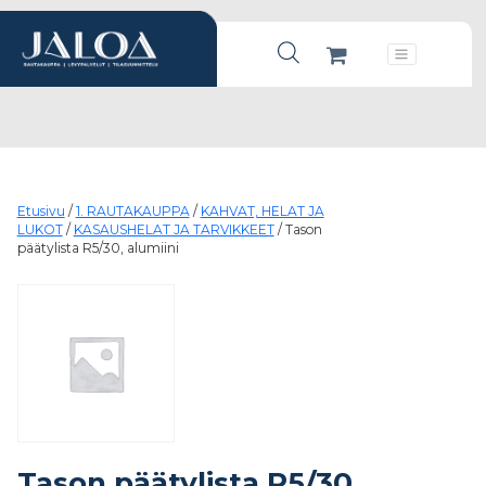
Products search
Päävalikko
Etusivu
/
1. RAUTAKAUPPA
/
KAHVAT, HELAT JA
LUKOT
/
KASAUSHELAT JA TARVIKKEET
/ Tason
päätylista R5/30, alumiini
Tason päätylista R5/30,