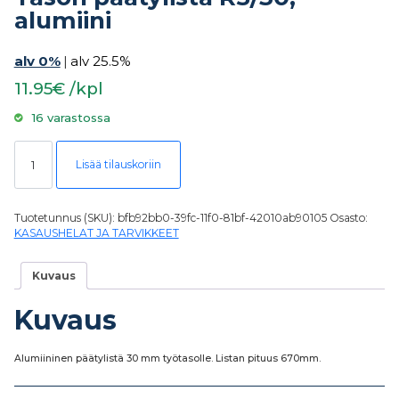
alumiini
alv 0%
|
alv 25.5%
11.95€ /kpl
16 varastossa
Tason päätylista R5/30, alumiini määrä
Lisää tilauskoriin
Tuotetunnus (SKU):
bfb92bb0-39fc-11f0-81bf-42010ab90105
Osasto:
KASAUSHELAT JA TARVIKKEET
Kuvaus
Kuvaus
Alumiininen päätylistä 30 mm työtasolle. Listan pituus 670mm.