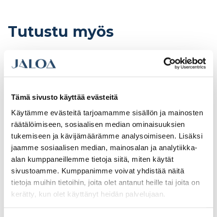
Tutustu myös
Tämä sivusto käyttää evästeitä
Käytämme evästeitä tarjoamamme sisällön ja mainosten
räätälöimiseen, sosiaalisen median ominaisuuksien
tukemiseen ja kävijämäärämme analysoimiseen. Lisäksi
jaamme sosiaalisen median, mainosalan ja analytiikka-
alan kumppaneillemme tietoja siitä, miten käytät
sivustoamme. Kumppanimme voivat yhdistää näitä
Tason taivetasolista
Taivetasolista R5/30,
tietoja muihin tietoihin, joita olet antanut heille tai joita on
R6, alumiini
alumiini
kerätty, kun olet käyttänyt heidän palvelujaan.