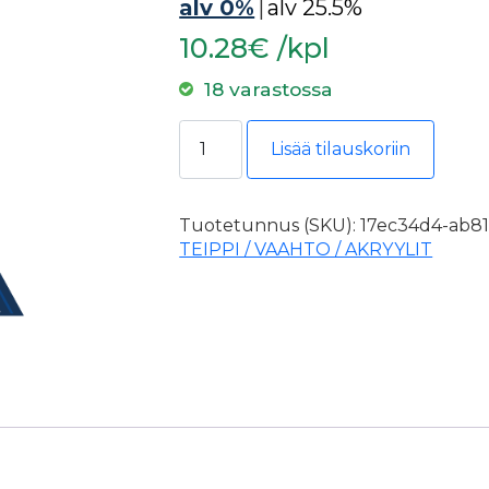
alv 0%
|
alv 25.5%
10.28€ /kpl
18 varastossa
Uretaanivaahto Soudafoam -18°C 75
Lisää tilauskoriin
Tuotetunnus (SKU):
17ec34d4-ab81
TEIPPI / VAAHTO / AKRYYLIT