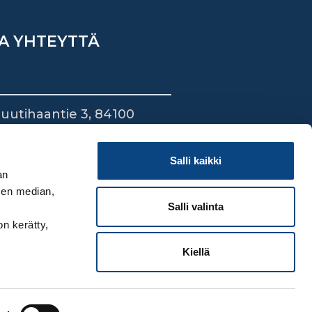
A YHTEYTTÄ
uutihaantie 3, 84100
ieska
44 745 1700
Salli kaikki
an
sen median,
Salli valinta
on kerätty,
Kiellä