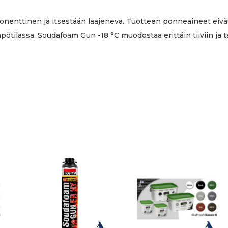
nttinen ja itsestään laajeneva. Tuotteen ponneaineet eivät o
pötilassa. Soudafoam Gun -18 °C muodostaa erittäin tiiviin ja 