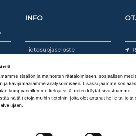
INFO
OT
Tietosuojaseloste
R
Yhteystiedot
Yliv
0
teitä
mamme sisällön ja mainosten räätälöimiseen, sosiaalisen medi
n ja kävijämäärämme analysoimiseen. Lisäksi jaamme sosiaali
alan kumppaneillemme tietoja siitä, miten käytät sivustoamme.
näitä tietoja muihin tietoihin, joita olet antanut heille tai joita 
palvelujaan.