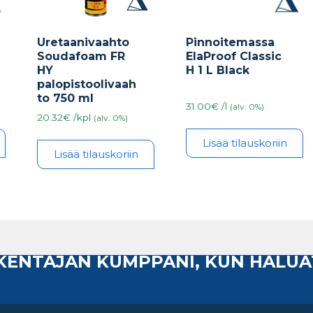
Uretaanivaahto
Pinnoitemassa
Soudafoam FR
ElaProof Classic
HY
H 1 L Black
palopistoolivaah
to 750 ml
31.00€ /l
(alv. 0%)
20.32€ /kpl
(alv. 0%)
Lisää tilauskoriin
Lisää tilauskoriin
AKENTAJAN KUMPPANI, KUN HALUA