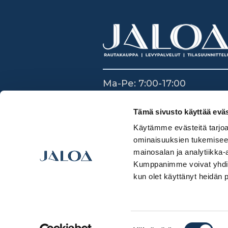
Ma-Pe: 7:00-17:00
La: 8:30-14:00
Su: Suljettu
Tämä sivusto käyttää eväs
Käytämme evästeitä tarjoa
ominaisuuksien tukemisee
mainosalan ja analytiikka-
Kumppanimme voivat yhdistää 
kun olet käyttänyt heidän 
Suostumuksen