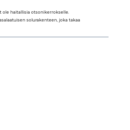
le haitallisia otsonikerrokselle.
tasalaatuisen solurakenteen, joka takaa