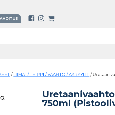
RAHOITUS
KEET
/
LIIMAT/ TEIPPI / VAAHTO / AKRYYLIT
/ Uretaaniv
Uretaanivaahto
750ml (Pistooli