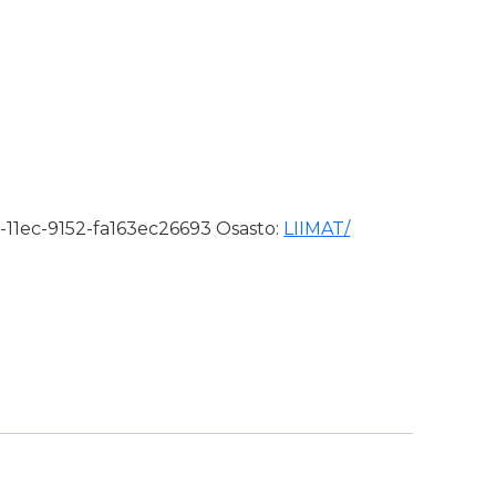
0ml (Pistoolivaahto) määrä
-11ec-9152-fa163ec26693
Osasto:
LIIMAT/