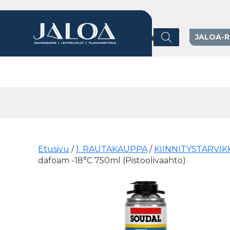
Products search
JALOA-
Päävalikko
Etusivu
/
1. RAUTAKAUPPA
/
KIINNITYSTARVIK
dafoam -18°C 750ml (Pistoolivaahto)