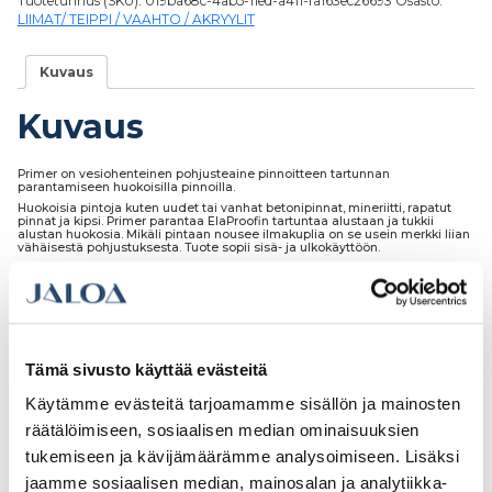
Tuotetunnus (SKU):
019ba68c-4ab5-11ed-a411-fa163ec26693
Osasto:
LIIMAT/ TEIPPI / VAAHTO / AKRYYLIT
Kuvaus
Kuvaus
Primer on vesiohenteinen pohjusteaine pinnoitteen tartunnan
parantamiseen huokoisilla pinnoilla.
Huokoisia pintoja kuten uudet tai vanhat betonipinnat, mineriitti, rapatut
pinnat ja kipsi. Primer parantaa ElaProofin tartuntaa alustaan ja tukkii
alustan huokosia. Mikäli pintaan nousee ilmakuplia on se usein merkki liian
vähäisestä pohjustuksesta. Tuote sopii sisä- ja ulkokäyttöön.
Tutustu myös
Tämä sivusto käyttää evästeitä
Käytämme evästeitä tarjoamamme sisällön ja mainosten
räätälöimiseen, sosiaalisen median ominaisuuksien
tukemiseen ja kävijämäärämme analysoimiseen. Lisäksi
jaamme sosiaalisen median, mainosalan ja analytiikka-