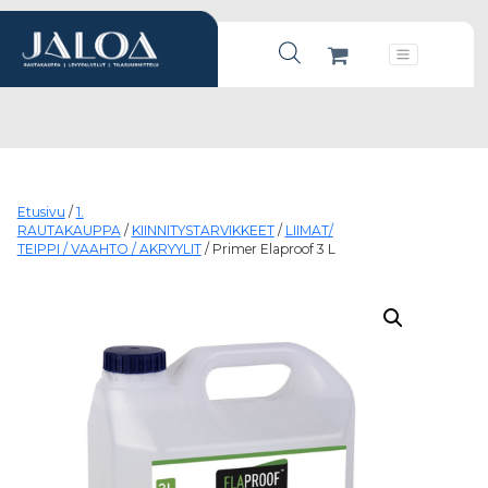
Products search
Päävalikko
Etusivu
/
1.
RAUTAKAUPPA
/
KIINNITYSTARVIKKEET
/
LIIMAT/
TEIPPI / VAAHTO / AKRYYLIT
/ Primer Elaproof 3 L