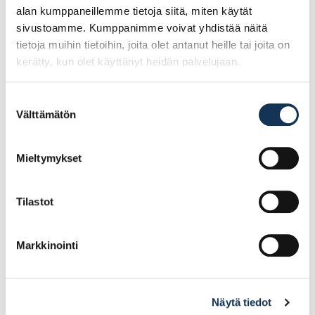
alan kumppaneillemme tietoja siitä, miten käytät
sivustoamme. Kumppanimme voivat yhdistää näitä
tietoja muihin tietoihin, joita olet antanut heille tai joita on
kerätty, kun olet käyttänyt heidän palvelujaan.
Suostumuksen
Välttämätön
valinta
Fix All X-treme Express,
Wedi Tools galvanoitu
valkoinen 290ml,
kiinnike 80mm
Soudal
25kpl/pss POISTUVA
Mieltymykset
21.51€ /kpl
18.96€ /kpl
(alv. 0%)
(alv. 0%)
Tilastot
Lisää tilauskoriin
Lisää tilauskoriin
Markkinointi
Näytä tiedot