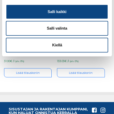
Salli kaikki
Salli valinta
Pinnoitemassa
Pinnoitemassa
ElaProof Classic H 1 L
Elaproof Indoor 5 L
Black
White
Kiellä
31.00€ /l
133.03€ /l
(alv. 0%)
(alv. 0%)
Lisää tilauskoriin
Lisää tilauskoriin
SISUSTAJAN JA RAKENTAJAN KUMPPANI,
KUN HALUAT ONNISTUA KERRALLA