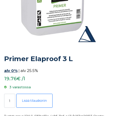
Primer Elaproof 3 L
alv 0%
|
alv 25.5%
19.76€ /l
3 varastossa
Primer Elaproof 3 L määrä
Lisää tilauskoriin