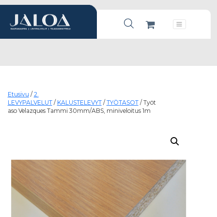
Products search
Päävalikko
Etusivu
/
2.
LEVYPALVELUT
/
KALUSTELEVYT
/
TYÖTASOT
/ Työt
aso Velazques Tammi 30mm/ABS, miniveloitus 1m