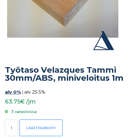
Työtaso Velazques Tammi
30mm/ABS, miniveloitus 1m
alv 0%
|
alv 25.5%
63.75€ /jm
3 varastossa
Työtaso Velazques Tammi 30mm/ABS, miniveloitus 1m määrä
Lisää tilauskoriin