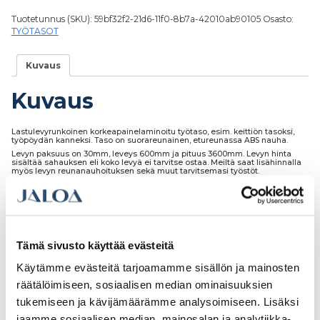
Tuotetunnus (SKU):
59bf32f2-21d6-11f0-8b7a-42010ab90105
Osasto:
TYÖTASOT
Kuvaus
Kuvaus
Lastulevyrunkoinen korkeapainelaminoitu työtaso, esim. keittiön tasoksi,
työpöydän kanneksi. Taso on suorareunainen, etureunassa ABS nauha.
Levyn paksuus on 30mm, leveys 600mm ja pituus 3600mm. Levyn hinta
sisältää sahauksen eli koko levyä ei tarvitse ostaa. Meiltä saat lisähinnalla
myös levyn reunanauhoituksen sekä muut tarvitsemasi työstöt.
Tutustu myös
Tämä sivusto käyttää evästeitä
Käytämme evästeitä tarjoamamme sisällön ja mainosten
räätälöimiseen, sosiaalisen median ominaisuuksien
tukemiseen ja kävijämäärämme analysoimiseen. Lisäksi
jaamme sosiaalisen median, mainosalan ja analytiikka-