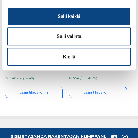
Salli kaikki
Salli valinta
Laminoitukoivuvaneri
Työtaso Bernini
22mm JaloValkoinen
Marmori 30mm/ABS,
Kiellä
€/jm
miniveloitus 1m
151.39€ /jm
63.75€ /jm
(alv. 0%)
(alv. 0%)
Lisää tilauskoriin
Lisää tilauskoriin
SISUSTAJAN JA RAKENTAJAN KUMPPANI,