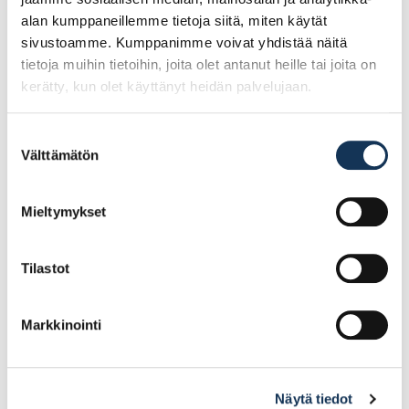
alan kumppaneillemme tietoja siitä, miten käytät
sivustoamme. Kumppanimme voivat yhdistää näitä
tietoja muihin tietoihin, joita olet antanut heille tai joita on
kerätty, kun olet käyttänyt heidän palvelujaan.
Suostumuksen
Välttämätön
valinta
Laminoitukoivuvaneri
Työtaso Light Atelier
19mm JaloValkoinen
4298UE 30mm,
€/jm
minimiveloitus 1m
Mieltymykset
POISTUVA
Tilastot
127.49€ /jm
52.59€ /jm
(alv. 0%)
(alv. 0%)
Lisää tilauskoriin
Lisää tilauskoriin
Markkinointi
Näytä tiedot