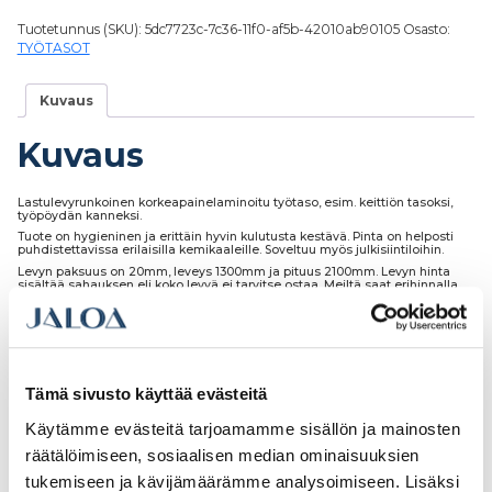
Tuotetunnus (SKU):
5dc7723c-7c36-11f0-af5b-42010ab90105
Osasto:
TYÖTASOT
Kuvaus
Kuvaus
Lastulevyrunkoinen korkeapainelaminoitu työtaso, esim. keittiön tasoksi,
työpöydän kanneksi.
Tuote on hygieninen ja erittäin hyvin kulutusta kestävä. Pinta on helposti
puhdistettavissa erilaisilla kemikaaleille. Soveltuu myös julkisiintiloihin.
Levyn paksuus on 20mm, leveys 1300mm ja pituus 2100mm. Levyn hinta
sisältää sahauksen eli koko levyä ei tarvitse ostaa. Meiltä saat erihinnalla
levyn reunanauhoituksen sekä myös muut tarvitsemasi työstöt.
Tämä sivusto käyttää evästeitä
Tutustu myös
Käytämme evästeitä tarjoamamme sisällön ja mainosten
räätälöimiseen, sosiaalisen median ominaisuuksien
tukemiseen ja kävijämäärämme analysoimiseen. Lisäksi