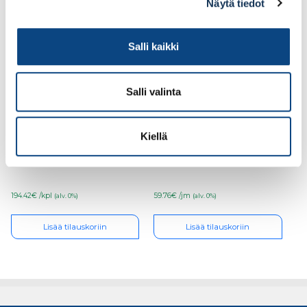
Näytä tiedot
Salli kaikki
Salli valinta
Lastulevy 16mm
Työtaso Valkoinen
Kiellä
1290×3045 laminaatti
30mm/ABS,
valkoinen
miniveloitus 1m (ABS tai
R5)
194.42€ /kpl
59.76€ /jm
(alv. 0%)
(alv. 0%)
Lisää tilauskoriin
Lisää tilauskoriin