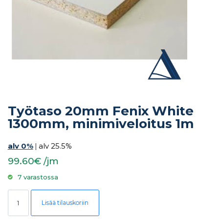
Työtaso 20mm Fenix White
1300mm, minimiveloitus 1m
alv 0%
|
alv 25.5%
99.60€ /jm
7 varastossa
Työtaso 20mm Fenix White 1300mm, minimiveloitus 1m määrä
Lisää tilauskoriin