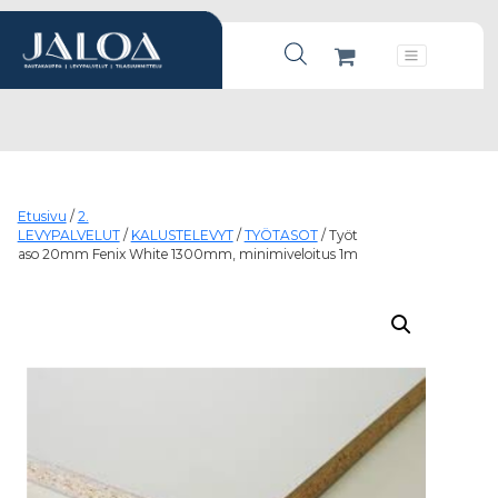
Products search
Päävalikko
Etusivu
/
2.
LEVYPALVELUT
/
KALUSTELEVYT
/
TYÖTASOT
/ Työt
aso 20mm Fenix White 1300mm, minimiveloitus 1m