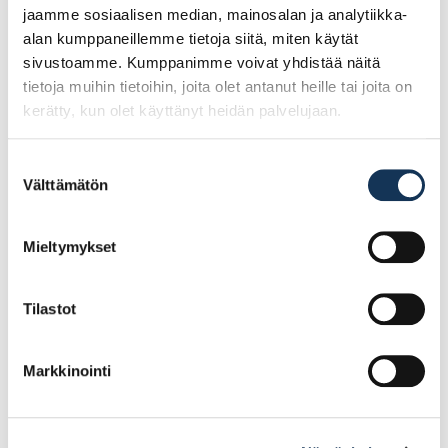
jaamme sosiaalisen median, mainosalan ja analytiikka-
alan kumppaneillemme tietoja siitä, miten käytät
sivustoamme. Kumppanimme voivat yhdistää näitä
tietoja muihin tietoihin, joita olet antanut heille tai joita on
kerätty, kun olet käyttänyt heidän palvelujaan.
Suostumuksen
Välttämätön
valinta
Työtaso Harmaa Laasti
Työtaso Tumma Betoni
30mm/R5, miniveloitus
30mm/ABS,
Mieltymykset
1m
miniveloitus 1m
Tilastot
59.76€ /jm
59.76€ /jm
(alv. 0%)
(alv. 0%)
Markkinointi
Lisää tilauskoriin
Lisää tilauskoriin